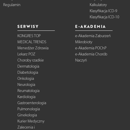
Regulamin
Kalkulatory
Klasyfikacja ICD-9
Klasyfikacja ICD-10
SERWISY
E-AKADEMIA
KONGRES TOP
e-Akademia Zaburzeń
MEDICAL TRENDS
Mikrobioty
Menedżer Zdrowia
e-Akademia POChP
Lekarz POZ
e-Akademia Chorób
Choroby rzadkie
Naczyń
Dermatologia
Diabetologia
Onkologia
Neurologia
Reumatologia
Kardiologia
Gastroenterologia
Pulmonologia
Ginekologia
Kurier Medyczny
Zalecenia i