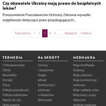
Czy obywatele Ukrainy mają prawo do bezpłatnych
leków?
Porozumienie Pracodawców Ochrony Zdrowia wyraziło
wątpliwości dotyczące praw przysługujących...
Poprzednia
1
2
3
4
5
...
Następna
Ostatnia
TERMEDIA
NA SKRÓTY
MEDNAUKA
O Wydawnictwie
Serwisy
Moja medNauka
Oferty
Czasopisma
Dostosuj
Newsletter
Książki
Moje ulubione
Kontakt
eBooki
Moje konferencje i
Praca
Konferencje i
webinary
Polityka prywatności
webinary
Moje wykłady video
Polityka reklamowa
e-Akademia
Moje kursy i quizy
Napisz do nas
Mednauka
Wytyczne
Nota prawna
Artykuły naukowe