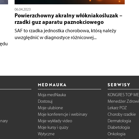
06.04.2023
Powierzchowny akralny włókniakośluzak –
rzadki guz aparatu paznokciowego
SAF to rzadka jednostka chorobowa, którą należy
uwzględnić w diagnostyce różnicowej...
lędu
MEDNAUKA
SERWISY
Moja medNauka
KONGRES TOP ME
Dostosuj
Menedżer Zdrowi
Moje ulubione
Lekarz POZ
Moje konferencje i webinary
Choroby rzadkie
inary
Moje wykłady video
Dermatologia
Moje kursy i quizy
Diabetologia
Wytyczne
Onkologia