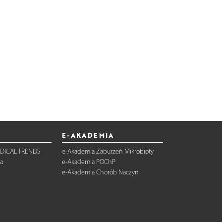
E-AKADEMIA
DICAL TRENDS
e-Akademia Zaburzeń Mikrobioty
a
e-Akademia POChP
e-Akademia Chorób Naczyń