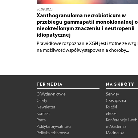
26.09.2023
Xanthogranuloma necrobioticum w
przebiegu gammapatii monoklonalnej o
nieokreślonym znaczeniu i neutropenii
idiopatycznej
Prawidłowe rozpoznanie XGN jest istotne ze wzg
na możliwość współwystępowania choroby...
TERMEDIA
NA SKRÓTY
O Wydawnictwie
Serwisy
Oferty
Czasopisma
Newsletter
Książki
Kontakt
eBooki
Praca
Konferencje i web
Polityka prywatności
e-Akademia
Polityka reklamowa
Mednauka