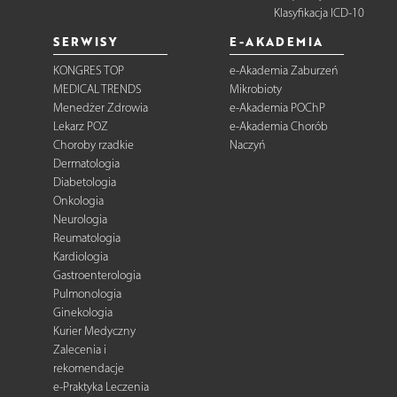
Klasyfikacja ICD-10
SERWISY
E-AKADEMIA
KONGRES TOP
e-Akademia Zaburzeń
MEDICAL TRENDS
Mikrobioty
Menedżer Zdrowia
e-Akademia POChP
Lekarz POZ
e-Akademia Chorób
Choroby rzadkie
Naczyń
Dermatologia
Diabetologia
Onkologia
Neurologia
Reumatologia
Kardiologia
Gastroenterologia
Pulmonologia
Ginekologia
Kurier Medyczny
Zalecenia i
rekomendacje
e-Praktyka Leczenia