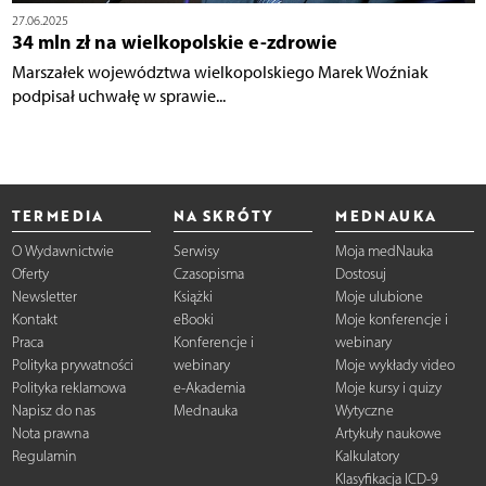
27.06.2025
34 mln zł na wielkopolskie e-zdrowie
Marszałek województwa wielkopolskiego Marek Woźniak
podpisał uchwałę w sprawie...
TERMEDIA
NA SKRÓTY
MEDNAUKA
O Wydawnictwie
Serwisy
Moja medNauka
Oferty
Czasopisma
Dostosuj
Newsletter
Książki
Moje ulubione
Kontakt
eBooki
Moje konferencje i
Praca
Konferencje i
webinary
Polityka prywatności
webinary
Moje wykłady video
Polityka reklamowa
e-Akademia
Moje kursy i quizy
Napisz do nas
Mednauka
Wytyczne
Nota prawna
Artykuły naukowe
Regulamin
Kalkulatory
Klasyfikacja ICD-9