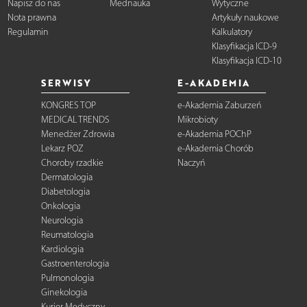
Napisz do nas
Mednauka
Wytyczne
Nota prawna
Artykuły naukowe
Regulamin
Kalkulatory
Klasyfikacja ICD-9
Klasyfikacja ICD-10
SERWISY
E-AKADEMIA
KONGRES TOP
e-Akademia Zaburzeń
MEDICAL TRENDS
Mikrobioty
Menedżer Zdrowia
e-Akademia POChP
Lekarz POZ
e-Akademia Chorób
Choroby rzadkie
Naczyń
Dermatologia
Diabetologia
Onkologia
Neurologia
Reumatologia
Kardiologia
Gastroenterologia
Pulmonologia
Ginekologia
Kurier Medyczny