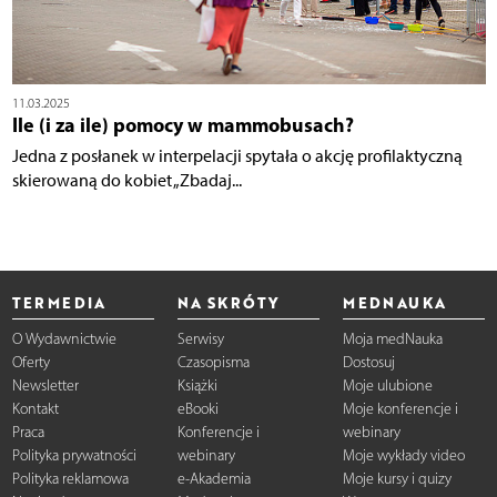
11.03.2025
Ile (i za ile) pomocy w mammobusach?
Jedna z posłanek w interpelacji spytała o akcję profilaktyczną
skierowaną do kobiet „Zbadaj...
TERMEDIA
NA SKRÓTY
MEDNAUKA
O Wydawnictwie
Serwisy
Moja medNauka
Oferty
Czasopisma
Dostosuj
Newsletter
Książki
Moje ulubione
Kontakt
eBooki
Moje konferencje i
Praca
Konferencje i
webinary
Polityka prywatności
webinary
Moje wykłady video
Polityka reklamowa
e-Akademia
Moje kursy i quizy