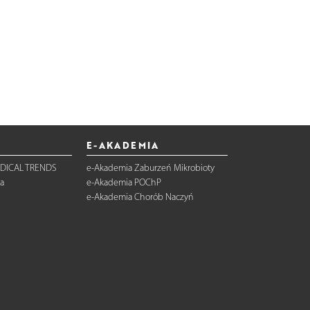
E-AKADEMIA
DICAL TRENDS
e-Akademia Zaburzeń Mikrobioty
a
e-Akademia POChP
e-Akademia Chorób Naczyń