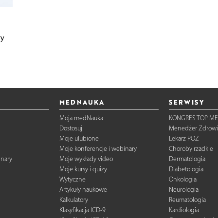
ry
MEDNAUKA
SERWISY
Moja medNauka
KONGRES TOP ME
Dostosuj
Menedżer Zdrowi
Moje ulubione
Lekarz POZ
Moje konferencje i webinary
Choroby rzadkie
inary
Moje wykłady video
Dermatologia
Moje kursy i quizy
Diabetologia
Wytyczne
Onkologia
Artykuły naukowe
Neurologia
Kalkulatory
Reumatologia
Klasyfikacja ICD-9
Kardiologia