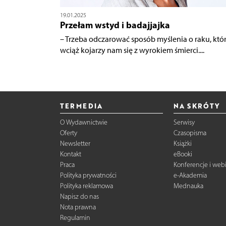
19.01.2025
Przełam wstyd i badajjajka
– Trzeba odczarować sposób myślenia o raku, któ
wciąż kojarzy nam się z wyrokiem śmierci....
TERMEDIA
NA SKRÓTY
O Wydawnictwie
Serwisy
Oferty
Czasopisma
Newsletter
Książki
Kontakt
eBooki
Praca
Konferencje i web
Polityka prywatności
e-Akademia
Polityka reklamowa
Mednauka
Napisz do nas
Nota prawna
Regulamin