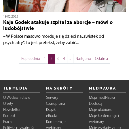
19.02.2025
Kaja Godek atakuje szpital za aborcje – mówi o
ludobójstwie
– W Polsce masowo morduje się dzieci na „świstek od
psychiatry”. To jest pretekst, żeby zabić...
Poprzednia
1
2
3
4
...
Następna
Ostatnia
TERMEDIA
NA SKRÓTY
MEDNAUKA
O Wydawnictwie
Serwisy
Moja medNauka
Oferty
Czasopisma
Dostosuj
Newsletter
Książki
Moje ulubione
Kontakt
eBooki
Moje konferencje i
Praca
Konferencje i
webinary
Polityka prywatności
webinary
Moje wykłady video