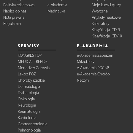
Polityka reklamowa
e-Akademia
Moje kursy i quizy
Napisz do nas
Mednauka
Wytyczne
Nota prawna
Artykuły naukowe
Regulamin
Kalkulatory
Klasyfikacja ICD-9
Klasyfikacja ICD-10
SERWISY
E-AKADEMIA
KONGRES TOP
e-Akademia Zaburzeń
MEDICAL TRENDS
Mikrobioty
Menedżer Zdrowia
e-Akademia POChP
Lekarz POZ
e-Akademia Chorób
Choroby rzadkie
Naczyń
Dermatologia
Diabetologia
Onkologia
Neurologia
Reumatologia
Kardiologia
Gastroenterologia
Pulmonologia