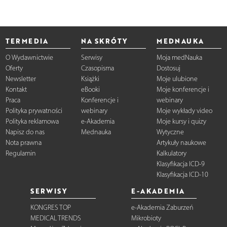
TERMEDIA
NA SKRÓTY
MEDNAUKA
O Wydawnictwie
Serwisy
Moja medNauka
Oferty
Czasopisma
Dostosuj
Newsletter
Książki
Moje ulubione
Kontakt
eBooki
Moje konferencje i
Praca
Konferencje i
webinary
Polityka prywatności
webinary
Moje wykłady video
Polityka reklamowa
e-Akademia
Moje kursy i quizy
Napisz do nas
Mednauka
Wytyczne
Nota prawna
Artykuły naukowe
Regulamin
Kalkulatory
Klasyfikacja ICD-9
Klasyfikacja ICD-10
SERWISY
E-AKADEMIA
KONGRES TOP
e-Akademia Zaburzeń
MEDICAL TRENDS
Mikrobioty