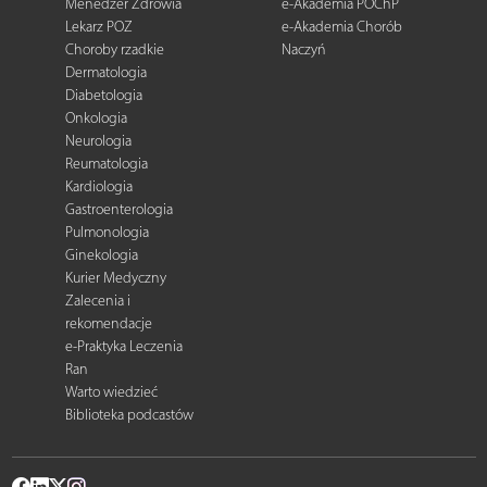
Menedżer Zdrowia
e-Akademia POChP
Lekarz POZ
e-Akademia Chorób
Choroby rzadkie
Naczyń
Dermatologia
Diabetologia
Onkologia
Neurologia
Reumatologia
Kardiologia
Gastroenterologia
Pulmonologia
Ginekologia
Kurier Medyczny
Zalecenia i
rekomendacje
e-Praktyka Leczenia
Ran
Warto wiedzieć
Biblioteka podcastów