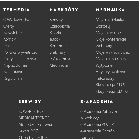
TERMEDIA
NA SKRÓTY
MEDNAUKA
O Wydawnictwie
Serwisy
Moja medNauka
Oferty
Czasopisma
Dostosuj
Newsletter
Książki
Moje ulubione
Kontakt
eBooki
Moje konferencje i
Praca
Konferencje i
webinary
Polityka prywatności
webinary
Moje wykłady video
Polityka reklamowa
e-Akademia
Moje kursy i quizy
Napisz do nas
Mednauka
Wytyczne
Nota prawna
Artykuły naukowe
Regulamin
Kalkulatory
Klasyfikacja ICD-9
Klasyfikacja ICD-10
SERWISY
E-AKADEMIA
KONGRES TOP
e-Akademia Zaburzeń
MEDICAL TRENDS
Mikrobioty
Menedżer Zdrowia
e-Akademia POChP
Lekarz POZ
e-Akademia Chorób
Choroby rzadkie
Naczyń