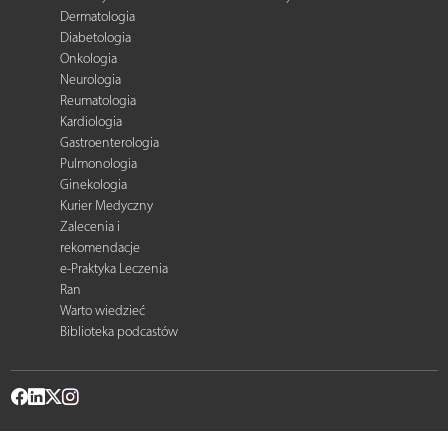
Dermatologia
Diabetologia
Onkologia
Neurologia
Reumatologia
Kardiologia
Gastroenterologia
Pulmonologia
Ginekologia
Kurier Medyczny
Zalecenia i
rekomendacje
e-Praktyka Leczenia
Ran
Warto wiedzieć
Biblioteka podcastów