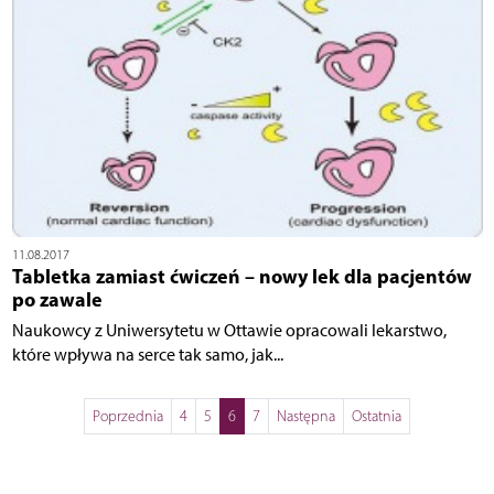
11.08.2017
Tabletka zamiast ćwiczeń – nowy lek dla pacjentów
po zawale
Naukowcy z Uniwersytetu w Ottawie opracowali lekarstwo,
które wpływa na serce tak samo, jak...
Poprzednia
4
5
6
7
Następna
Ostatnia