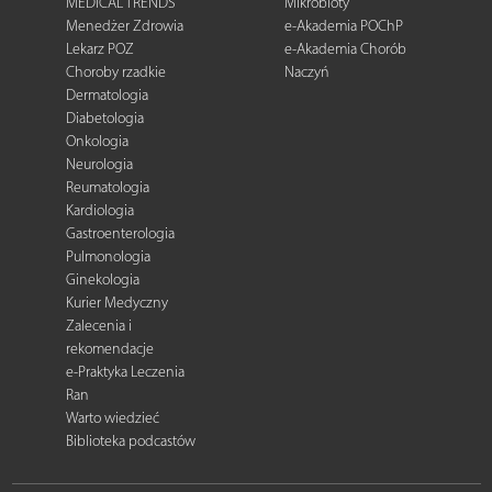
MEDICAL TRENDS
Mikrobioty
Menedżer Zdrowia
e-Akademia POChP
Lekarz POZ
e-Akademia Chorób
Choroby rzadkie
Naczyń
Dermatologia
Diabetologia
Onkologia
Neurologia
Reumatologia
Kardiologia
Gastroenterologia
Pulmonologia
Ginekologia
Kurier Medyczny
Zalecenia i
rekomendacje
e-Praktyka Leczenia
Ran
Warto wiedzieć
Biblioteka podcastów