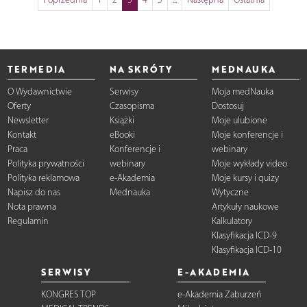
TERMEDIA
NA SKRÓTY
MEDNAUKA
O Wydawnictwie
Serwisy
Moja medNauka
Oferty
Czasopisma
Dostosuj
Newsletter
Książki
Moje ulubione
Kontakt
eBooki
Moje konferencje i
Praca
Konferencje i
webinary
Polityka prywatności
webinary
Moje wykłady video
Polityka reklamowa
e-Akademia
Moje kursy i quizy
Napisz do nas
Mednauka
Wytyczne
Nota prawna
Artykuły naukowe
Regulamin
Kalkulatory
Klasyfikacja ICD-9
Klasyfikacja ICD-10
SERWISY
E-AKADEMIA
KONGRES TOP
e-Akademia Zaburzeń