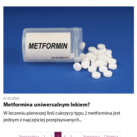
01.03.2024
Metformina uniwersalnym lekiem?
W leczeniu pierwszej linii cukrzycy typu 2 metformina jest
jednym z najczęściej przepisywanych...
Poprzednia
1
2
3
4
5
...
Następna
Ostatnia