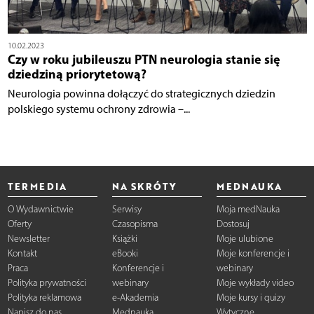
10.02.2023
Czy w roku jubileuszu PTN neurologia stanie się
dziedziną priorytetową?
Neurologia powinna dołączyć do strategicznych dziedzin
polskiego systemu ochrony zdrowia –...
TERMEDIA
NA SKRÓTY
MEDNAUKA
O Wydawnictwie
Serwisy
Moja medNauka
Oferty
Czasopisma
Dostosuj
Newsletter
Książki
Moje ulubione
Kontakt
eBooki
Moje konferencje i
Praca
Konferencje i
webinary
Polityka prywatności
webinary
Moje wykłady video
Polityka reklamowa
e-Akademia
Moje kursy i quizy
Napisz do nas
Mednauka
Wytyczne