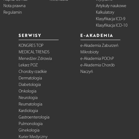
Nota prawna
Artykuły naukowe
Regulamin
Kalkulatory
Klasyfikacja ICD-9
Klasyfikacja ICD-10
SERWISY
E-AKADEMIA
KONGRES TOP
e-Akademia Zaburzeń
MEDICAL TRENDS
Mikrobioty
Menedżer Zdrowia
e-Akademia POChP
Lekarz POZ
e-Akademia Chorób
Choroby rzadkie
Naczyń
Dermatologia
Diabetologia
Onkologia
Neurologia
Reumatologia
Kardiologia
Gastroenterologia
Pulmonologia
Ginekologia
Kurier Medyczny