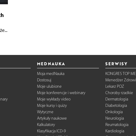
ch
e...
MEDNAUKA
SERWISY
Moja medNauka
KONGRES TOP ME
Dostosuj
Menedżer Zdrowi
Moje ulubione
Lekarz POZ
Moje konferencje i webinary
Choroby rzadkie
inary
Moje wykłady video
Dermatologia
Moje kursy i quizy
Diabetologia
Wytyczne
Onkologia
Artykuły naukowe
Neurologia
Kalkulatory
Reumatologia
Klasyfikacja ICD-9
Kardiologia