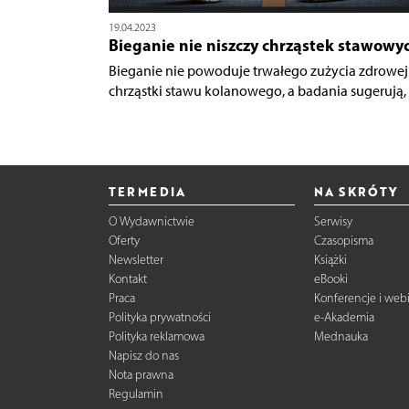
19.04.2023
Bieganie nie niszczy chrząstek stawowy
Bieganie nie powoduje trwałego zużycia zdrowej
chrząstki stawu kolanowego, a badania sugerują, ż
TERMEDIA
NA SKRÓTY
O Wydawnictwie
Serwisy
Oferty
Czasopisma
Newsletter
Książki
Kontakt
eBooki
Praca
Konferencje i web
Polityka prywatności
e-Akademia
Polityka reklamowa
Mednauka
Napisz do nas
Nota prawna
Regulamin