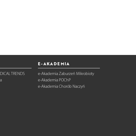
E-AKADEMIA
DICAL TRENDS
e-Akademia Zaburzeń Mikrobioty
a
e-Akademia POChP
e-Akademia Chorób Naczyń