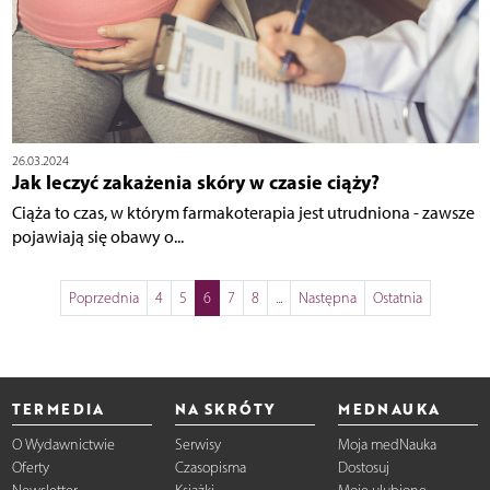
26.03.2024
Jak leczyć zakażenia skóry w czasie ciąży?
Ciąża to czas, w którym farmakoterapia jest utrudniona - zawsze
pojawiają się obawy o...
Poprzednia
4
5
6
7
8
...
Następna
Ostatnia
TERMEDIA
NA SKRÓTY
MEDNAUKA
O Wydawnictwie
Serwisy
Moja medNauka
Oferty
Czasopisma
Dostosuj