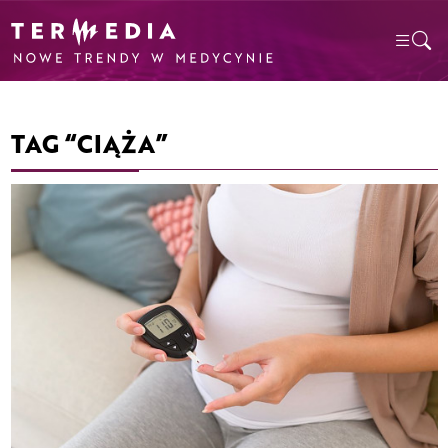
TAG “CIĄŻA”