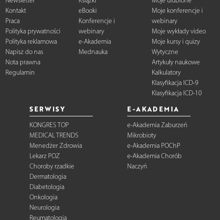
Newsletter
Książki
Moje ulubione
Kontakt
eBooki
Moje konferencje i
Praca
Konferencje i
webinary
Polityka prywatności
webinary
Moje wykłady video
Polityka reklamowa
e-Akademia
Moje kursy i quizy
Napisz do nas
Mednauka
Wytyczne
Nota prawna
Artykuły naukowe
Regulamin
Kalkulatory
Klasyfikacja ICD-9
Klasyfikacja ICD-10
SERWISY
E-AKADEMIA
KONGRES TOP
e-Akademia Zaburzeń
MEDICAL TRENDS
Mikrobioty
Menedżer Zdrowia
e-Akademia POChP
Lekarz POZ
e-Akademia Chorób
Choroby rzadkie
Naczyń
Dermatologia
Diabetologia
Onkologia
Neurologia
Reumatologia