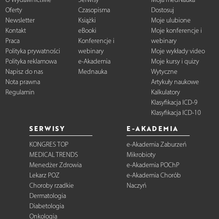
Oferty
Czasopisma
Dostosuj
Newsletter
Książki
Moje ulubione
Kontakt
eBooki
Moje konferencje i
Praca
Konferencje i
webinary
Polityka prywatności
webinary
Moje wykłady video
Polityka reklamowa
e-Akademia
Moje kursy i quizy
Napisz do nas
Mednauka
Wytyczne
Nota prawna
Artykuły naukowe
Regulamin
Kalkulatory
Klasyfikacja ICD-9
Klasyfikacja ICD-10
SERWISY
E-AKADEMIA
KONGRES TOP
e-Akademia Zaburzeń
MEDICAL TRENDS
Mikrobioty
Menedżer Zdrowia
e-Akademia POChP
Lekarz POZ
e-Akademia Chorób
Choroby rzadkie
Naczyń
Dermatologia
Diabetologia
Onkologia