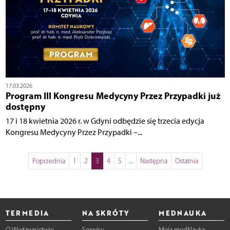
17.03.2026
Program III Kongresu Medycyny Przez Przypadki już
dostępny
17 i 18 kwietnia 2026 r. w Gdyni odbędzie się trzecia edycja
Kongresu Medycyny Przez Przypadki –...
Poprzednia
1
2
3
4
5
...
Następna
Ostatnia
TERMEDIA
NA SKRÓTY
MEDNAUKA
O Wydawnictwie
Serwisy
Moja medNauka