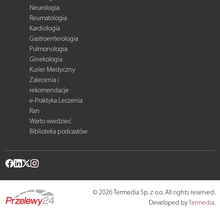
Neurologia
Reumatologia
Kardiologia
Gastroenterologia
Pulmonologia
Ginekologia
Kurier Medyczny
Zalecenia i
rekomendacje
e-Praktyka Leczenia
Ran
Warto wiedzieć
Biblioteka podcastów
© 2026 Termedia Sp. z o.o. All rights reserved.
Developed by
Termedia
.