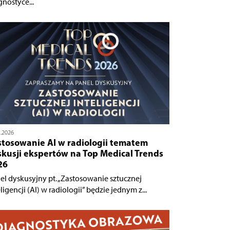
gnostyce...
2.2026
stosowanie AI w radiologii tematem
skusji ekspertów na Top Medical Trends
26
el dyskusyjny pt. „Zastosowanie sztucznej
ligencji (AI) w radiologii” będzie jednym z...