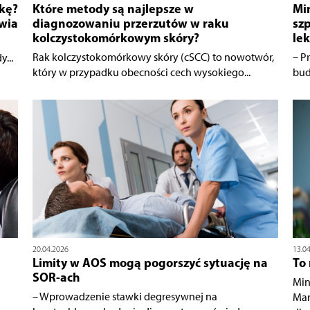
kę?
Które metody są najlepsze w
Min
owia
diagnozowaniu przerzutów w raku
sz
kolczystokomórkowym skóry?
lek
Rak kolczystokomórkowy skóry (cSCC) to nowotwór,
– P
...
który w przypadku obecności cech wysokiego...
bud
20.04.2026
13.0
Limity w AOS mogą pogorszyć sytuację na
To
SOR-ach
Min
– Wprowadzenie stawki degresywnej na
Mar