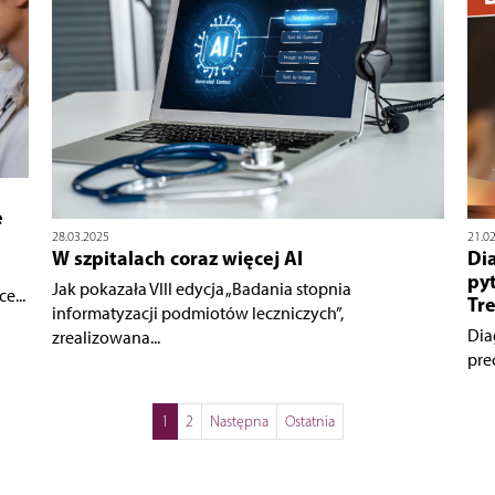
e
28.03.2025
21.0
W szpitalach coraz więcej AI
Di
pyt
Jak pokazała VIII edycja „Badania stopnia
e...
Tr
informatyzacji podmiotów leczniczych”,
Dia
zrealizowana...
pre
1
2
Następna
Ostatnia