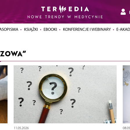
ASOPISMA
KSIĄŻKI
EBOOKI
KONFERENCJE I WEBINARY
E-AKA
AZOWA”
11.05.2026
08.0