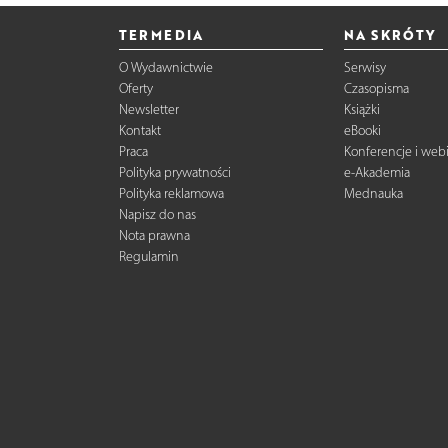
TERMEDIA
NA SKRÓTY
O Wydawnictwie
Serwisy
Oferty
Czasopisma
Newsletter
Książki
Kontakt
eBooki
Praca
Konferencje i web
Polityka prywatności
e-Akademia
Polityka reklamowa
Mednauka
Napisz do nas
Nota prawna
Regulamin