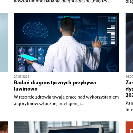
kosztochłonne badania diagnostyczne (między...
dia
27.03.2026
16.0
Badań diagnostycznych przybywa
Za
lawinowo
dy
20
W resorcie zdrowia trwają prace nad wykorzystaniem
Pan
algorytmów sztucznej inteligencji...
inte