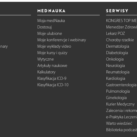
MEDNAUKA
SERWISY
Moja medNauka
KONGRES TOP ME
Dostosuj
Menedżer Zdrowi
Moje ulubione
Lekarz POZ
Moje konferencje i webinary
Choroby rzadkie
inary
Moje wykłady video
Dermatologia
Moje kursy i quizy
Diabetologia
Wytyczne
Onkologia
Artykuły naukowe
Neurologia
Kalkulatory
Reumatologia
Klasyfikacja ICD-9
Kardiologia
Klasyfikacja ICD-10
Gastroenterologia
Pulmonologia
Ginekologia
Kurier Medyczny
Zalecenia i reko
e-Praktyka Leczen
Warto wiedzieć
Biblioteka podcas