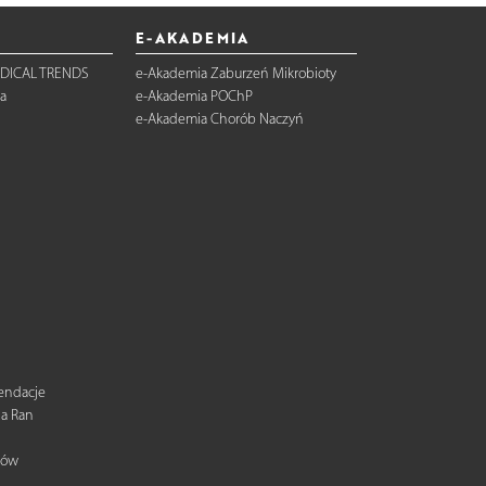
E-AKADEMIA
DICAL TRENDS
e-Akademia Zaburzeń Mikrobioty
a
e-Akademia POChP
e-Akademia Chorób Naczyń
mendacje
ia Ran
tów