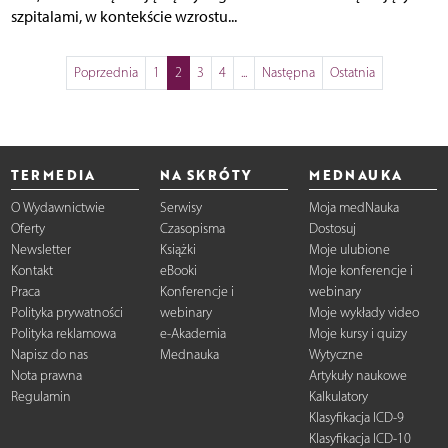
szpitalami, w kontekście wzrostu...
Poprzednia
1
2
3
4
...
Następna
Ostatnia
TERMEDIA
NA SKRÓTY
MEDNAUKA
O Wydawnictwie
Serwisy
Moja medNauka
Oferty
Czasopisma
Dostosuj
Newsletter
Książki
Moje ulubione
Kontakt
eBooki
Moje konferencje i
Praca
Konferencje i
webinary
Polityka prywatności
webinary
Moje wykłady video
Polityka reklamowa
e-Akademia
Moje kursy i quizy
Napisz do nas
Mednauka
Wytyczne
Nota prawna
Artykuły naukowe
Regulamin
Kalkulatory
Klasyfikacja ICD-9
Klasyfikacja ICD-10