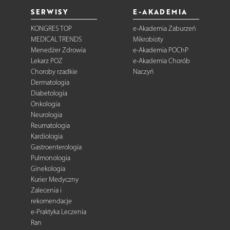
SERWISY
E-AKADEMIA
KONGRES TOP
e-Akademia Zaburzeń
MEDICAL TRENDS
Mikrobioty
Menedżer Zdrowia
e-Akademia POChP
Lekarz POZ
e-Akademia Chorób
Choroby rzadkie
Naczyń
Dermatologia
Diabetologia
Onkologia
Neurologia
Reumatologia
Kardiologia
Gastroenterologia
Pulmonologia
Ginekologia
Kurier Medyczny
Zalecenia i
rekomendacje
e-Praktyka Leczenia
Ran