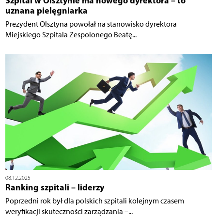
Szpital w Olsztynie ma nowego dyrektora – to
uznana pielęgniarka
Prezydent Olsztyna powołał na stanowisko dyrektora
Miejskiego Szpitala Zespolonego Beatę...
08.12.2025
Ranking szpitali – liderzy
Poprzedni rok był dla polskich szpitali kolejnym czasem
weryfikacji skuteczności zarządzania –...