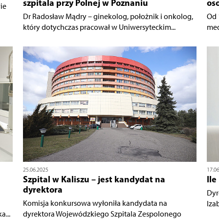
szpitala przy Polnej w Poznaniu
oso
ie
Dr Radosław Mądry – ginekolog, położnik i onkolog,
Od 
który dotychczas pracował w Uniwersyteckim...
med
25.06.2025
17.0
Szpital w Kaliszu – jest kandydat na
Ile
dyrektora
Dyre
Komisja konkursowa wyłoniła kandydata na
Iza
...
dyrektora Wojewódzkiego Szpitala Zespolonego