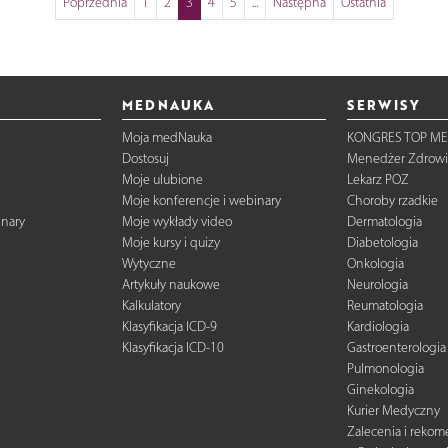
Poprzednia
1
2
3
4
5
...
Następna
Ostatnia
MEDNAUKA
SERWISY
Moja medNauka
KONGRES TOP ME
Dostosuj
Menedżer Zdrowi
Moje ulubione
Lekarz POZ
Moje konferencje i webinary
Choroby rzadkie
inary
Moje wykłady video
Dermatologia
Moje kursy i quizy
Diabetologia
Wytyczne
Onkologia
Artykuły naukowe
Neurologia
Kalkulatory
Reumatologia
Klasyfikacja ICD-9
Kardiologia
Klasyfikacja ICD-10
Gastroenterologia
Pulmonologia
Ginekologia
Kurier Medyczny
Zalecenia i reko