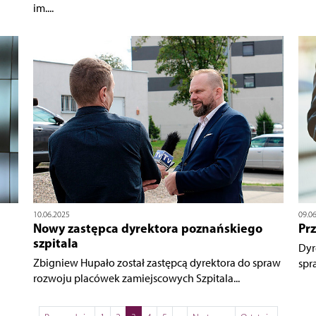
im....
10.06.2025
09.0
Nowy zastępca dyrektora poznańskiego
Pr
szpitala
Dyr
Zbigniew Hupało został zastępcą dyrektora do spraw
spr
rozwoju placówek zamiejscowych Szpitala...