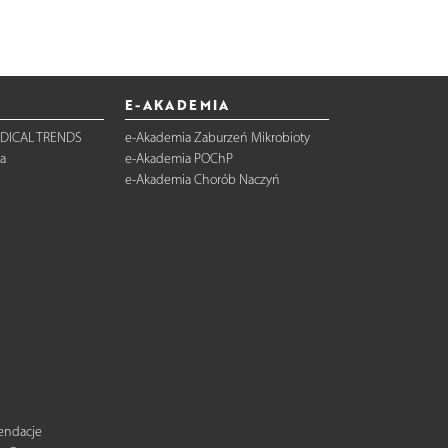
E-AKADEMIA
DICAL TRENDS
e-Akademia Zaburzeń Mikrobioty
a
e-Akademia POChP
e-Akademia Chorób Naczyń
mendacje