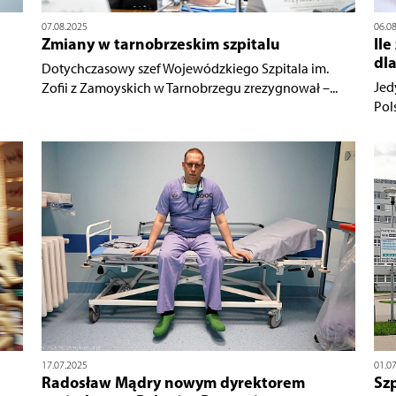
07.08.2025
06.0
Zmiany w tarnobrzeskim szpitalu
Ile
dl
Dotychczasowy szef Wojewódzkiego Szpitala im.
Jed
Zofii z Zamoyskich w Tarnobrzegu zrezygnował –...
Pols
17.07.2025
01.0
Radosław Mądry nowym dyrektorem
Sz