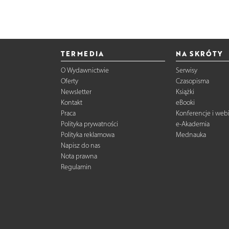
TERMEDIA
NA SKRÓTY
O Wydawnictwie
Serwisy
Oferty
Czasopisma
Newsletter
Książki
Kontakt
eBooki
Praca
Konferencje i web
Polityka prywatności
e-Akademia
Polityka reklamowa
Mednauka
Napisz do nas
Nota prawna
Regulamin