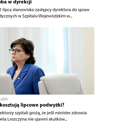
ba w dyrekcji
1 lipca stanowisko zastępcy dyrektora do spraw
ycznych w Szpitalu Wojewódzkim w...
6.2025
 kosztują lipcowe podwyżki?
ktorzy szpitali grożą, że jeśli minister zdrowia
bela Leszczyna nie ujawni skutków...