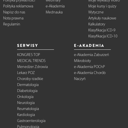
Polityka prywatności
webinary
Moje wykłady video
Polityka reklamowa
e-Akademia
Moje kursy i quizy
Napisz do nas
Mednauka
Wytyczne
Nota prawna
Artykuły naukowe
Regulamin
Kalkulatory
Klasyfikacja ICD-9
Klasyfikacja ICD-10
SERWISY
E-AKADEMIA
KONGRES TOP
e-Akademia Zaburzeń
MEDICAL TRENDS
Mikrobioty
Menedżer Zdrowia
e-Akademia POChP
Lekarz POZ
e-Akademia Chorób
Choroby rzadkie
Naczyń
Dermatologia
Diabetologia
Onkologia
Neurologia
Reumatologia
Kardiologia
Gastroenterologia
Pulmonologia