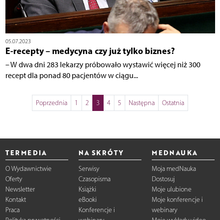
05.07.2023
E-recepty – medycyna czy już tylko biznes?
– W dwa dni 283 lekarzy próbowało wystawić więcej niż 300
recept dla ponad 80 pacjentów w ciągu...
Poprzednia
1
2
3
4
5
Następna
Ostatnia
TERMEDIA
NA SKRÓTY
MEDNAUKA
O Wydawnictwie
Serwisy
Moja medNauka
Oferty
Czasopisma
Dostosuj
Newsletter
Książki
Moje ulubione
Kontakt
eBooki
Moje konferencje i
Praca
Konferencje i
webinary