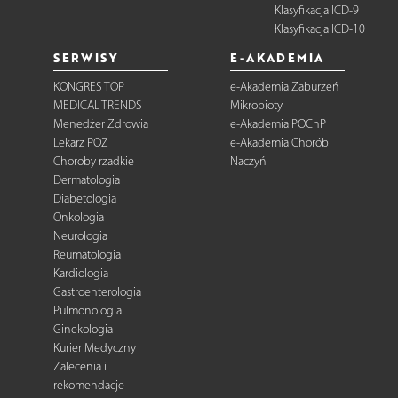
Klasyfikacja ICD-9
Klasyfikacja ICD-10
SERWISY
E-AKADEMIA
KONGRES TOP
e-Akademia Zaburzeń
MEDICAL TRENDS
Mikrobioty
Menedżer Zdrowia
e-Akademia POChP
Lekarz POZ
e-Akademia Chorób
Choroby rzadkie
Naczyń
Dermatologia
Diabetologia
Onkologia
Neurologia
Reumatologia
Kardiologia
Gastroenterologia
Pulmonologia
Ginekologia
Kurier Medyczny
Zalecenia i
rekomendacje