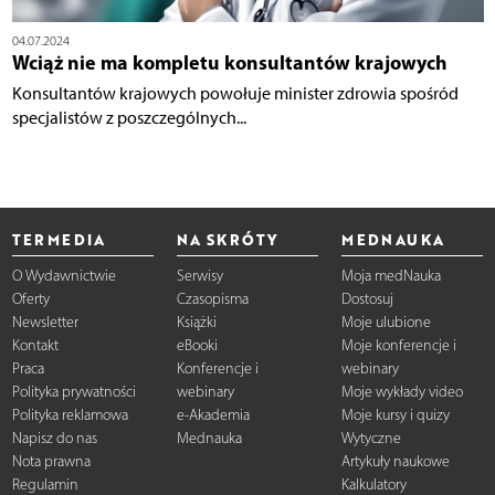
04.07.2024
Wciąż nie ma kompletu konsultantów krajowych
Konsultantów krajowych powołuje minister zdrowia spośród
specjalistów z poszczególnych...
TERMEDIA
NA SKRÓTY
MEDNAUKA
O Wydawnictwie
Serwisy
Moja medNauka
Oferty
Czasopisma
Dostosuj
Newsletter
Książki
Moje ulubione
Kontakt
eBooki
Moje konferencje i
Praca
Konferencje i
webinary
Polityka prywatności
webinary
Moje wykłady video
Polityka reklamowa
e-Akademia
Moje kursy i quizy
Napisz do nas
Mednauka
Wytyczne
Nota prawna
Artykuły naukowe
Regulamin
Kalkulatory