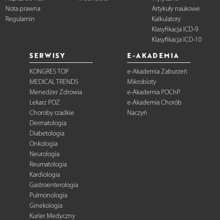
Nota prawna
Artykuły naukowe
Regulamin
Kalkulatory
Klasyfikacja ICD-9
Klasyfikacja ICD-10
SERWISY
E-AKADEMIA
KONGRES TOP
e-Akademia Zaburzeń
MEDICAL TRENDS
Mikrobioty
Menedżer Zdrowia
e-Akademia POChP
Lekarz POZ
e-Akademia Chorób
Choroby rzadkie
Naczyń
Dermatologia
Diabetologia
Onkologia
Neurologia
Reumatologia
Kardiologia
Gastroenterologia
Pulmonologia
Ginekologia
Kurier Medyczny