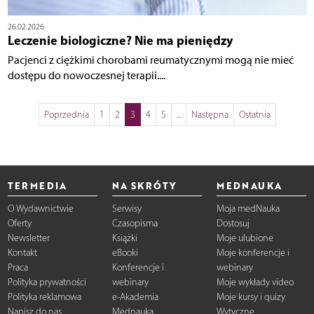
26.02.2026
Leczenie biologiczne? Nie ma pieniędzy
Pacjenci z ciężkimi chorobami reumatycznymi mogą nie mieć
dostępu do nowoczesnej terapii....
Poprzednia
1
2
3
4
5
...
Następna
Ostatnia
TERMEDIA
NA SKRÓTY
MEDNAUKA
O Wydawnictwie
Serwisy
Moja medNauka
Oferty
Czasopisma
Dostosuj
Newsletter
Książki
Moje ulubione
Kontakt
eBooki
Moje konferencje i
Praca
Konferencje i
webinary
Polityka prywatności
webinary
Moje wykłady video
Polityka reklamowa
e-Akademia
Moje kursy i quizy
Napisz do nas
Mednauka
Wytyczne