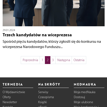
29.01.2024
Trzech kandydatów na wiceprezesa
Spośród pięciu kandydatów, którzy zgłosili się do konkursu na
wiceprezesa Narodowego Funduszu...
Poprzednia
1
2
3
Następna
Ostatnia
TERMEDIA
NA SKRÓTY
MEDNAUKA
O Wydawnictwie
Serwisy
Moja medNauka
Oferty
Czasopisma
Dostosuj
Newsletter
Książki
Moje ulubione