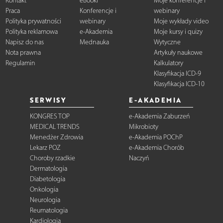
Kontakt
eBooki
Moje konferencje i
Praca
Konferencje i
webinary
Polityka prywatności
webinary
Moje wykłady video
Polityka reklamowa
e-Akademia
Moje kursy i quizy
Napisz do nas
Mednauka
Wytyczne
Nota prawna
Artykuły naukowe
Regulamin
Kalkulatory
Klasyfikacja ICD-9
Klasyfikacja ICD-10
SERWISY
E-AKADEMIA
KONGRES TOP
e-Akademia Zaburzeń
MEDICAL TRENDS
Mikrobioty
Menedżer Zdrowia
e-Akademia POChP
Lekarz POZ
e-Akademia Chorób
Choroby rzadkie
Naczyń
Dermatologia
Diabetologia
Onkologia
Neurologia
Reumatologia
Kardiologia