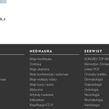
, z
MEDNAUKA
SERWISY
Moja medNauka
KONGRES TOP ME
Dostosuj
Menedżer Zdrowi
Moje ulubione
Lekarz POZ
Moje konferencje i webinary
Choroby rzadkie
inary
Moje wykłady video
Dermatologia
Moje kursy i quizy
Diabetologia
Wytyczne
Onkologia
Artykuły naukowe
Neurologia
Kalkulatory
Reumatologia
Klasyfikacja ICD-9
Kardiologia