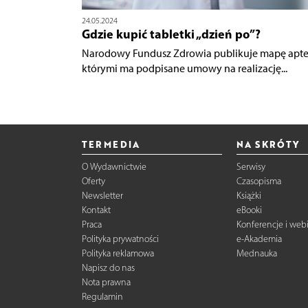
24.05.2024
Gdzie kupić tabletki „dzień po”?
Narodowy Fundusz Zdrowia publikuje mapę aptek
którymi ma podpisane umowy na realizację...
TERMEDIA
NA SKRÓTY
O Wydawnictwie
Serwisy
Oferty
Czasopisma
Newsletter
Książki
Kontakt
eBooki
Praca
Konferencje i web
Polityka prywatności
e-Akademia
Polityka reklamowa
Mednauka
Napisz do nas
Nota prawna
Regulamin