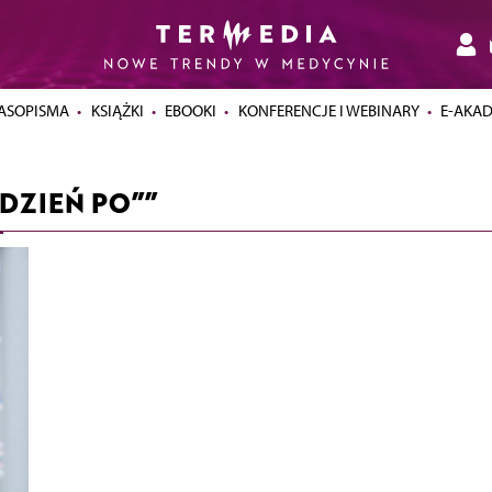
ASOPISMA
KSIĄŻKI
EBOOKI
KONFERENCJE I WEBINARY
E-AKA
„DZIEŃ PO””