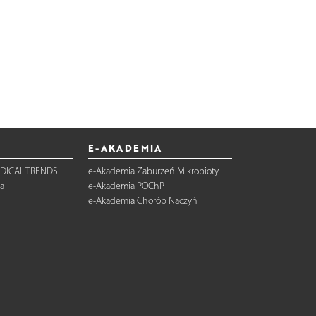
E-AKADEMIA
DICAL TRENDS
e-Akademia Zaburzeń Mikrobioty
a
e-Akademia POChP
e-Akademia Chorób Naczyń