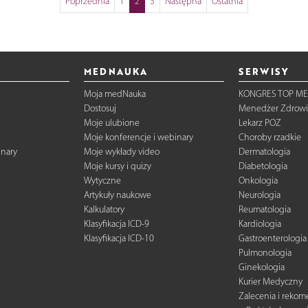
Poprzednia
1
2
3
Następna
Ostatnia
MEDNAUKA
SERWISY
Moja medNauka
KONGRES TOP ME
Dostosuj
Menedżer Zdrowi
Moje ulubione
Lekarz POZ
Moje konferencje i webinary
Choroby rzadkie
inary
Moje wykłady video
Dermatologia
Moje kursy i quizy
Diabetologia
Wytyczne
Onkologia
Artykuły naukowe
Neurologia
Kalkulatory
Reumatologia
Klasyfikacja ICD-9
Kardiologia
Klasyfikacja ICD-10
Gastroenterologia
Pulmonologia
Ginekologia
Kurier Medyczny
Zalecenia i reko