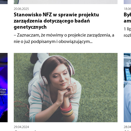
20.06.2025
18.0
Stanowisko NFZ w sprawie projektu
Był
zarządzenia dotyczącego badań
amb
genetycznych
1 l
– Zaznaczam, że mówimy o projekcie zarządzenia, a
roz
nie o już podpisanym i obowiązującym...
29.04.2024
28.0