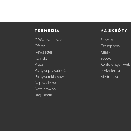
TERMEDIA
NA SKRÓTY
O Wydawnictwie
Serwisy
Oferty
Czasopisma
Newsletter
Książki
Kontakt
eBooki
Praca
Konferencje i web
Polityka prywatności
e-Akademia
Polityka reklamowa
Mednauka
Napisz do nas
Nota prawna
Regulamin