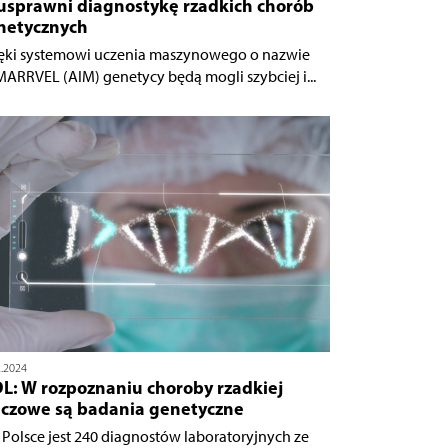
 usprawni diagnostykę rzadkich chorób
netycznych
ęki systemowi uczenia maszynowego o nazwie
MARRVEL (AIM) genetycy będą mogli szybciej i...
2.2024
DL: W rozpoznaniu choroby rzadkiej
uczowe są badania genetyczne
 Polsce jest 240 diagnostów laboratoryjnych ze