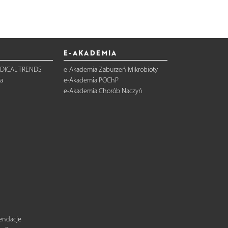
E-AKADEMIA
DICAL TRENDS
e-Akademia Zaburzeń Mikrobioty
a
e-Akademia POChP
e-Akademia Chorób Naczyń
mendacje