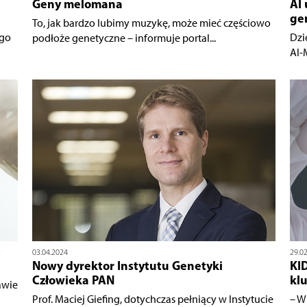
Geny melomana
AI
ge
To, jak bardzo lubimy muzykę, może mieć częściowo
ego
Dzi
podłoże genetyczne – informuje portal...
AI-
03.04.2024
29.0
Nowy dyrektor Instytutu Genetyki
KI
Człowieka PAN
kl
awie
Prof. Maciej Giefing, dotychczas pełniący w Instytucie
– W