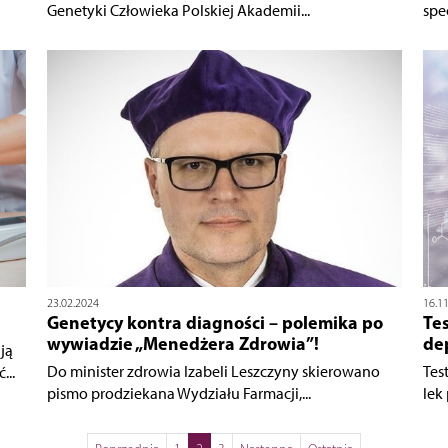
Genetyki Człowieka Polskiej Akademii...
spec
23.02.2024
16.1
Genetycy kontra diagności – polemika po
Te
wywiadzie „Menedżera Zdrowia”!
dep
ją
Do minister zdrowia Izabeli Leszczyny skierowano
Tes
...
pismo prodziekana Wydziału Farmacji,...
lek