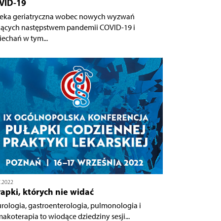
VID-19
eka geriatryczna wobec nowych wyzwań
ących następstwem pandemii COVID-19 i
iechań w tym...
7.2022
apki, których nie widać
rologia, gastroenterologia, pulmonologia i
makoterapia to wiodące dziedziny sesji...