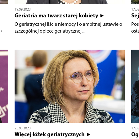
19.09.2023
17.0
Geriatria ma twarz starej kobiety ►
Se
O geriatrycznej liście niemocy i o ambitnej ustawie o
Pos
a
szczególnej opiece geriatrycznej...
ost
25.03.2023
17.0
Więcej łóżek geriatrycznych ►
Ogr