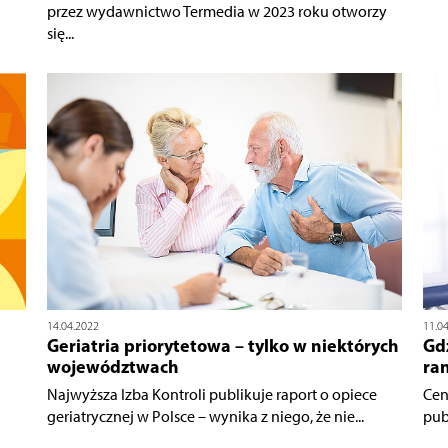
przez wydawnictwo Termedia w 2023 roku otworzy
się...
14.04.2022
11.0
Geriatria priorytetowa – tylko w niektórych
Gdz
województwach
ra
Najwyższa Izba Kontroli publikuje raport o opiece
Cen
geriatrycznej w Polsce – wynika z niego, że nie...
publ