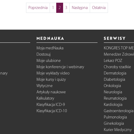
Poprzednia
1
2
3
Następna
Ostatnia
MEDNAUKA
SERWISY
Moja medNauka
KONGRES TOP ME
Dostosuj
Menedżer Zdrowi
Moje ulubione
Lekarz POZ
Moje konferencje i webinary
Choroby rzadkie
inary
Moje wykłady video
Dermatologia
Moje kursy i quizy
Diabetologia
Wytyczne
Onkologia
Artykuły naukowe
Neurologia
Kalkulatory
Reumatologia
Klasyfikacja ICD-9
Kardiologia
Klasyfikacja ICD-10
Gastroenterologia
Pulmonologia
Ginekologia
Kurier Medyczny