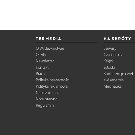
TERMEDIA
NA SKRÓTY
O Wydawnictwie
Serwisy
Oferty
Czasopisma
Newsletter
Książki
Kontakt
eBooki
Praca
Konferencje i web
Polityka prywatności
e-Akademia
Polityka reklamowa
Mednauka
Napisz do nas
Nota prawna
Regulamin