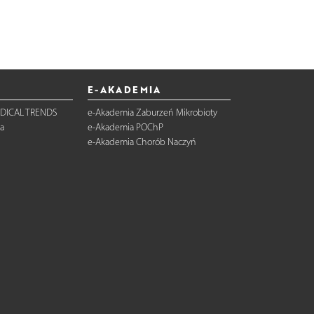
E-AKADEMIA
DICAL TRENDS
e-Akademia Zaburzeń Mikrobioty
a
e-Akademia POChP
e-Akademia Chorób Naczyń