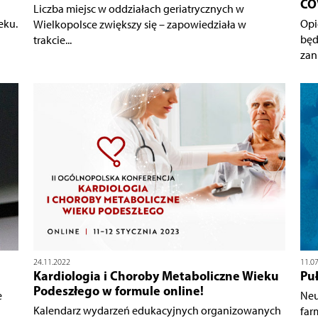
CO
Liczba miejsc w oddziałach geriatrycznych w
eku.
Opi
Wielkopolsce zwiększy się – zapowiedziała w
będ
trakcie...
zan
24.11.2022
11.0
Kardiologia i Choroby Metaboliczne Wieku
Puł
Podeszłego w formule online!
e
Neu
Kalendarz wydarzeń edukacyjnych organizowanych
far