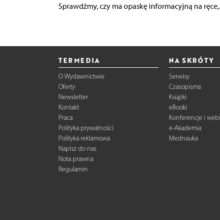
Sprawdźmy, czy ma opaskę informacyjną na ręce,..
TERMEDIA
NA SKRÓTY
O Wydawnictwie
Serwisy
Oferty
Czasopisma
Newsletter
Książki
Kontakt
eBooki
Praca
Konferencje i web
Polityka prywatności
e-Akademia
Polityka reklamowa
Mednauka
Napisz do nas
Nota prawna
Regulamin