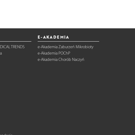
E-AKADEMIA
DICAL TRENDS
e-Akademia Zaburzeń Mikrobioty
a
e-Akademia POChP
e-Akademia Chorób Naczyń