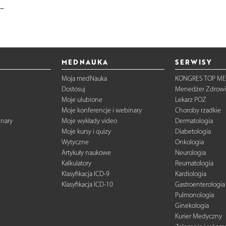
.
MEDNAUKA
SERWISY
Moja medNauka
KONGRES TOP ME
Dostosuj
Menedżer Zdrowi
Moje ulubione
Lekarz POZ
Moje konferencje i webinary
Choroby rzadkie
inary
Moje wykłady video
Dermatologia
Moje kursy i quizy
Diabetologia
Wytyczne
Onkologia
Artykuły naukowe
Neurologia
Kalkulatory
Reumatologia
Klasyfikacja ICD-9
Kardiologia
Klasyfikacja ICD-10
Gastroenterologia
Pulmonologia
Ginekologia
Kurier Medyczny