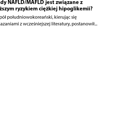
edy NAFLD/MAFLD jest związane z
szym ryzykiem ciężkiej hipoglikemii?
pół południowokoreański, kierując się
azaniami z wcześniejszej literatury, postanowił...