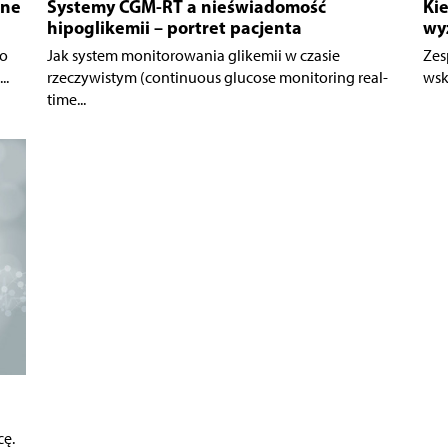
rne
Systemy CGM-RT a nieświadomość
Ki
hipoglikemii – portret pacjenta
wyż
do
Jak system monitorowania glikemii w czasie
Zes
..
rzeczywistym (continuous glucose monitoring real-
wsk
time...
cę.