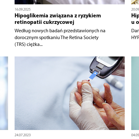
16.09.2025
20.0
Hipoglikemia związana z ryzykiem
Hi
retinopatii cukrzycowej
u o
Według nowych badań przedstawionych na
Dan
dorocznym spotkaniu The Retina Society
HYP
(TRS) ciężka...
24.07.2023
04.0