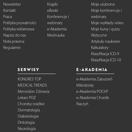
Newsletter
Książki
Moje ulubione
Kontakt
eBooki
Moje konferencje i
Praca
Konferencje i
webinary
Polityka prywatności
webinary
Moje wykłady video
Polityka reklamowa
e-Akademia
Moje kursy i quizy
Napisz do nas
Mednauka
Wytyczne
Nota prawna
Artykuły naukowe
Regulamin
Kalkulatory
Klasyfikacja ICD-9
Klasyfikacja ICD-10
SERWISY
E-AKADEMIA
KONGRES TOP
e-Akademia Zaburzeń
MEDICAL TRENDS
Mikrobioty
Menedżer Zdrowia
e-Akademia POChP
Lekarz POZ
e-Akademia Chorób
Choroby rzadkie
Naczyń
Dermatologia
Diabetologia
Onkologia
Neurologia