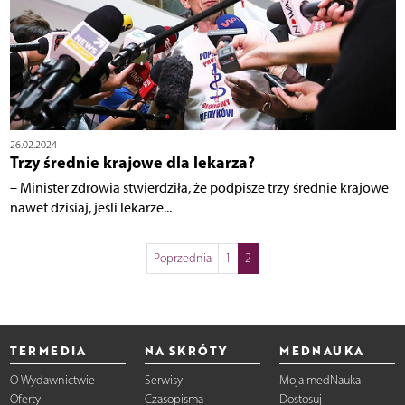
26.02.2024
Trzy średnie krajowe dla lekarza?
– Minister zdrowia stwierdziła, że podpisze trzy średnie krajowe
nawet dzisiaj, jeśli lekarze...
Poprzednia
1
2
TERMEDIA
NA SKRÓTY
MEDNAUKA
O Wydawnictwie
Serwisy
Moja medNauka
Oferty
Czasopisma
Dostosuj