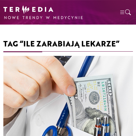
TAG “ILE ZARABIAJĄ LEKARZE”