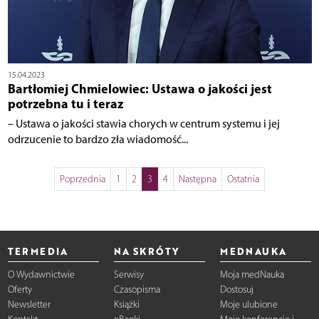
15.04.2023
Bartłomiej Chmielowiec: Ustawa o jakości jest
potrzebna tu i teraz
– Ustawa o jakości stawia chorych w centrum systemu i jej
odrzucenie to bardzo zła wiadomość...
Poprzednia
1
2
3
4
Następna
Ostatnia
TERMEDIA
NA SKRÓTY
MEDNAUKA
O Wydawnictwie
Serwisy
Moja medNauka
Oferty
Czasopisma
Dostosuj
Newsletter
Książki
Moje ulubione