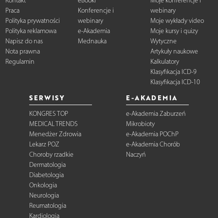
Kontakt
eBooki
Moje konferencje i
Praca
Konferencje i
webinary
Polityka prywatności
webinary
Moje wykłady video
Polityka reklamowa
e-Akademia
Moje kursy i quizy
Napisz do nas
Mednauka
Wytyczne
Nota prawna
Artykuły naukowe
Regulamin
Kalkulatory
Klasyfikacja ICD-9
Klasyfikacja ICD-10
SERWISY
E-AKADEMIA
KONGRES TOP
e-Akademia Zaburzeń
MEDICAL TRENDS
Mikrobioty
Menedżer Zdrowia
e-Akademia POChP
Lekarz POZ
e-Akademia Chorób
Choroby rzadkie
Naczyń
Dermatologia
Diabetologia
Onkologia
Neurologia
Reumatologia
Kardiologia