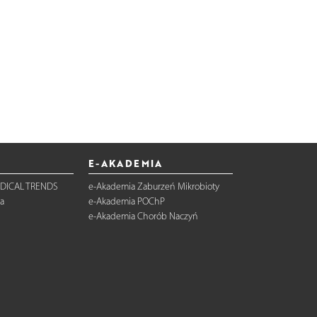
E-AKADEMIA
DICAL TRENDS
e-Akademia Zaburzeń Mikrobioty
a
e-Akademia POChP
e-Akademia Chorób Naczyń