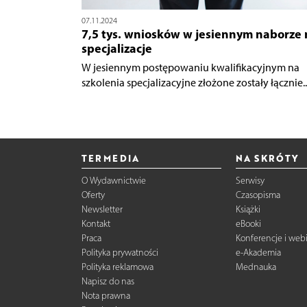
07.11.2024
7,5 tys. wniosków w jesiennym naborze 
specjalizacje
W jesiennym postępowaniu kwalifikacyjnym na
szkolenia specjalizacyjne złożone zostały łącznie..
TERMEDIA
NA SKRÓTY
O Wydawnictwie
Serwisy
Oferty
Czasopisma
Newsletter
Książki
Kontakt
eBooki
Praca
Konferencje i web
Polityka prywatności
e-Akademia
Polityka reklamowa
Mednauka
Napisz do nas
Nota prawna