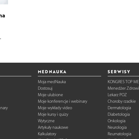
na
.
MEDNAUKA
SERWISY
Moja medNauka
KONGRES TOP ME
Dostosuj
Menedżer Zdrowi
Moje ulubione
Lekarz POZ
Moje konferencje i webinary
Choroby rzadkie
inary
Moje wykłady video
Dermatologia
Moje kursy i quizy
Diabetologia
Wytyczne
Onkologia
Artykuły naukowe
Neurologia
Kalkulatory
Reumatologia