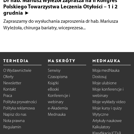
Dr hab. Mariusz Wyleżoł zaprasza na II Kongres
Polskiego Towarzystwa Leczenia Otyłości – 1 i 2
grudnia ►
Zapraszamy do wysłuchania zaproszenia dr hab. Mariusza
Wyleżoła, chirurga bariatry, wiceprezesa...
TERMEDIA
NA SKRÓTY
MEDNAUKA
O Wydawnictwie
Serwisy
Moja medNauka
Oferty
Czasopisma
Dostosuj
Newsletter
Książki
Moje ulubione
Kontakt
eBooki
Moje konferencje i
Praca
Konferencje i
webinary
Polityka prywatności
webinary
Moje wykłady video
Polityka reklamowa
e-Akademia
Moje kursy i quizy
Napisz do nas
Mednauka
Wytyczne
Nota prawna
Artykuły naukowe
Regulamin
Kalkulatory
Klasyfikacja ICD-9