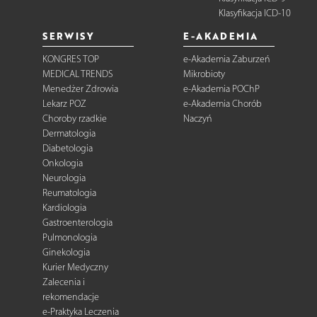
Klasyfikacja ICD-10
SERWISY
E-AKADEMIA
KONGRES TOP
e-Akademia Zaburzeń
MEDICAL TRENDS
Mikrobioty
Menedżer Zdrowia
e-Akademia POChP
Lekarz POZ
e-Akademia Chorób
Choroby rzadkie
Naczyń
Dermatologia
Diabetologia
Onkologia
Neurologia
Reumatologia
Kardiologia
Gastroenterologia
Pulmonologia
Ginekologia
Kurier Medyczny
Zalecenia i
rekomendacje
e-Praktyka Leczenia