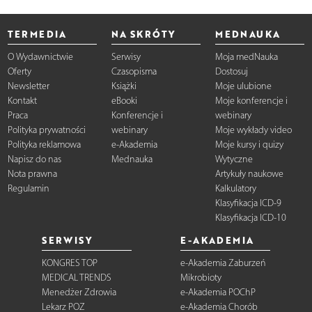
TERMEDIA
NA SKRÓTY
MEDNAUKA
O Wydawnictwie
Serwisy
Moja medNauka
Oferty
Czasopisma
Dostosuj
Newsletter
Książki
Moje ulubione
Kontakt
eBooki
Moje konferencje i
Praca
Konferencje i
webinary
Polityka prywatności
webinary
Moje wykłady video
Polityka reklamowa
e-Akademia
Moje kursy i quizy
Napisz do nas
Mednauka
Wytyczne
Nota prawna
Artykuły naukowe
Regulamin
Kalkulatory
Klasyfikacja ICD-9
Klasyfikacja ICD-10
SERWISY
E-AKADEMIA
KONGRES TOP
e-Akademia Zaburzeń
MEDICAL TRENDS
Mikrobioty
Menedżer Zdrowia
e-Akademia POChP
Lekarz POZ
e-Akademia Chorób