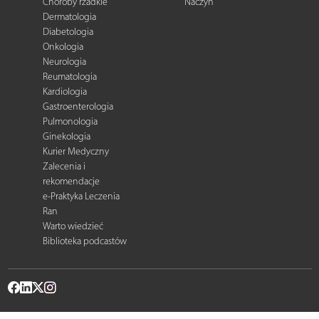
Choroby rzadkie
Naczyń
Dermatologia
Diabetologia
Onkologia
Neurologia
Reumatologia
Kardiologia
Gastroenterologia
Pulmonologia
Ginekologia
Kurier Medyczny
Zalecenia i
rekomendacje
e-Praktyka Leczenia
Ran
Warto wiedzieć
Biblioteka podcastów