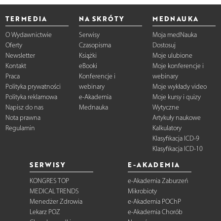
TERMEDIA
NA SKRÓTY
MEDNAUKA
O Wydawnictwie
Serwisy
Moja medNauka
Oferty
Czasopisma
Dostosuj
Newsletter
Książki
Moje ulubione
Kontakt
eBooki
Moje konferencje i
Praca
Konferencje i
webinary
Polityka prywatności
webinary
Moje wykłady video
Polityka reklamowa
e-Akademia
Moje kursy i quizy
Napisz do nas
Mednauka
Wytyczne
Nota prawna
Artykuły naukowe
Regulamin
Kalkulatory
Klasyfikacja ICD-9
Klasyfikacja ICD-10
SERWISY
E-AKADEMIA
KONGRES TOP
e-Akademia Zaburzeń
MEDICAL TRENDS
Mikrobioty
Menedżer Zdrowia
e-Akademia POChP
Lekarz POZ
e-Akademia Chorób