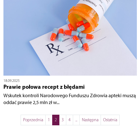
18.09.2025
Prawie połowa recept z błędami
Wskutek kontroli Narodowego Funduszu Zdrowia apteki muszą
oddać prawie 2,5 mln zł w...
Poprzednia
1
2
3
4
...
Następna
Ostatnia