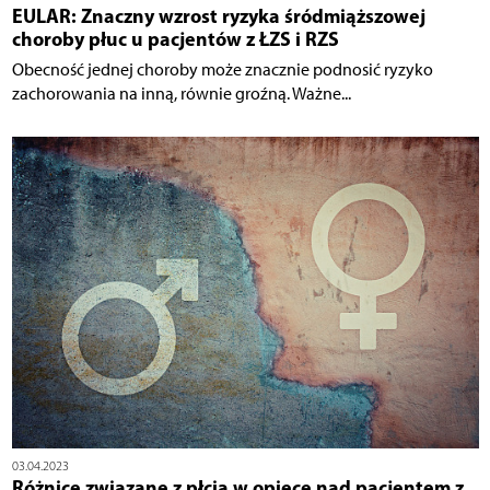
EULAR: Znaczny wzrost ryzyka śródmiąższowej
choroby płuc u pacjentów z ŁZS i RZS
Obecność jednej choroby może znacznie podnosić ryzyko
zachorowania na inną, równie groźną. Ważne...
03.04.2023
Różnice związane z płcią w opiece nad pacjentem z