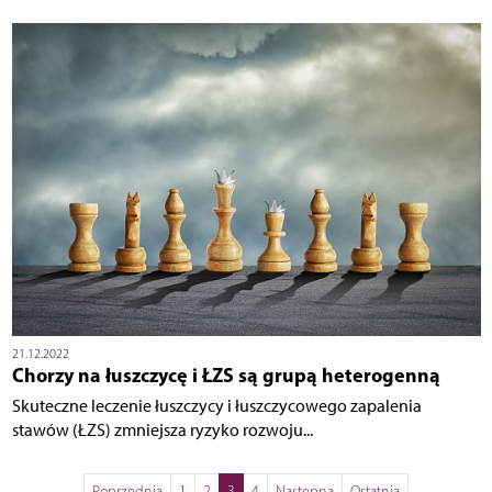
21.12.2022
Chorzy na łuszczycę i ŁZS są grupą heterogenną
Skuteczne leczenie łuszczycy i łuszczycowego zapalenia
stawów (ŁZS) zmniejsza ryzyko rozwoju...
Poprzednia
1
2
3
4
Następna
Ostatnia