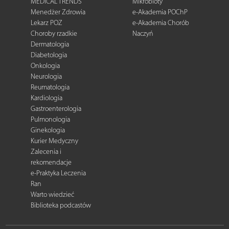
MEDICAL TRENDS
Mikrobioty
Menedżer Zdrowia
e-Akademia POChP
Lekarz POZ
e-Akademia Chorób
Choroby rzadkie
Naczyń
Dermatologia
Diabetologia
Onkologia
Neurologia
Reumatologia
Kardiologia
Gastroenterologia
Pulmonologia
Ginekologia
Kurier Medyczny
Zalecenia i
rekomendacje
e-Praktyka Leczenia
Ran
Warto wiedzieć
Biblioteka podcastów