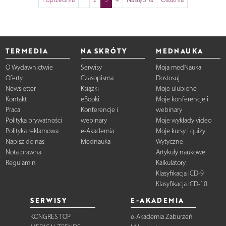
TERMEDIA
NA SKRÓTY
MEDNAUKA
O Wydawnictwie
Serwisy
Moja medNauka
Oferty
Czasopisma
Dostosuj
Newsletter
Książki
Moje ulubione
Kontakt
eBooki
Moje konferencje i
Praca
Konferencje i
webinary
Polityka prywatności
webinary
Moje wykłady video
Polityka reklamowa
e-Akademia
Moje kursy i quizy
Napisz do nas
Mednauka
Wytyczne
Nota prawna
Artykuły naukowe
Regulamin
Kalkulatory
Klasyfikacja ICD-9
Klasyfikacja ICD-10
SERWISY
E-AKADEMIA
KONGRES TOP
e-Akademia Zaburzeń