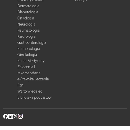
Dermatologia
Diabetologia
Onkologia
Neurologia
Reumatologia
Kardiologia
Gastroenterologia
Pulmonologia
Ginekologia
Kurier Medyczny
Zalecenia i
rekomendacje
e-Praktyka Leczenia
Ran
Warto wiedzieć
Biblioteka podcastów