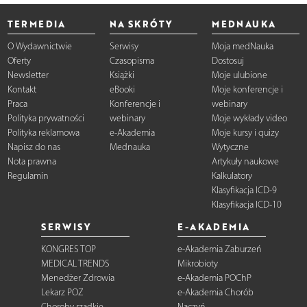
TERMEDIA
NA SKRÓTY
MEDNAUKA
O Wydawnictwie
Serwisy
Moja medNauka
Oferty
Czasopisma
Dostosuj
Newsletter
Książki
Moje ulubione
Kontakt
eBooki
Moje konferencje i
Praca
Konferencje i
webinary
Polityka prywatności
webinary
Moje wykłady video
Polityka reklamowa
e-Akademia
Moje kursy i quizy
Napisz do nas
Mednauka
Wytyczne
Nota prawna
Artykuły naukowe
Regulamin
Kalkulatory
Klasyfikacja ICD-9
Klasyfikacja ICD-10
SERWISY
E-AKADEMIA
KONGRES TOP
e-Akademia Zaburzeń
MEDICAL TRENDS
Mikrobioty
Menedżer Zdrowia
e-Akademia POChP
Lekarz POZ
e-Akademia Chorób
Choroby rzadkie
Naczyń