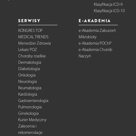
Klasyfikacja ICD-9
Klasyfikacja ICD-10
SERWISY
E-AKADEMIA
KONGRES TOP
e-Akademia Zaburzeń
MEDICAL TRENDS
Mikrobioty
Menedżer Zdrowia
e-Akademia POChP
Lekarz POZ
e-Akademia Chorób
Choroby rzadkie
Naczyń
Dermatologia
Diabetologia
Onkologia
Neurologia
Reumatologia
Kardiologia
Gastroenterologia
Pulmonologia
Ginekologia
Kurier Medyczny
Zalecenia i
rekomendacje