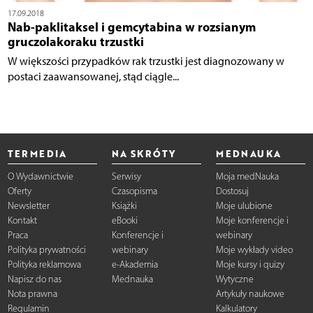
17.09.2018
Nab-paklitaksel i gemcytabina w rozsianym
gruczolakoraku trzustki
W większości przypadków rak trzustki jest diagnozowany w
postaci zaawansowanej, stąd ciągle...
TERMEDIA
NA SKRÓTY
MEDNAUKA
O Wydawnictwie
Serwisy
Moja medNauka
Oferty
Czasopisma
Dostosuj
Newsletter
Książki
Moje ulubione
Kontakt
eBooki
Moje konferencje i
Praca
Konferencje i
webinary
Polityka prywatności
webinary
Moje wykłady video
Polityka reklamowa
e-Akademia
Moje kursy i quizy
Napisz do nas
Mednauka
Wytyczne
Nota prawna
Artykuły naukowe
Regulamin
Kalkulatory