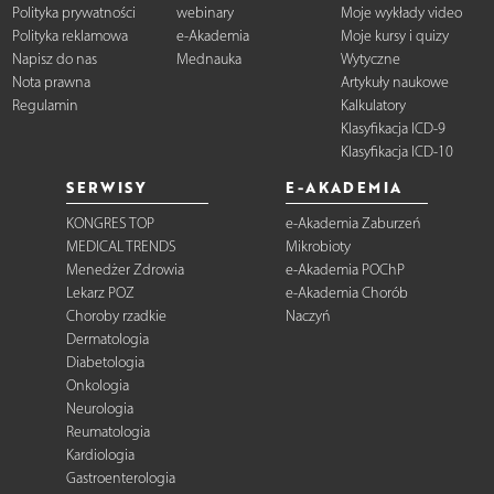
Polityka prywatności
webinary
Moje wykłady video
Polityka reklamowa
e-Akademia
Moje kursy i quizy
Napisz do nas
Mednauka
Wytyczne
Nota prawna
Artykuły naukowe
Regulamin
Kalkulatory
Klasyfikacja ICD-9
Klasyfikacja ICD-10
SERWISY
E-AKADEMIA
KONGRES TOP
e-Akademia Zaburzeń
MEDICAL TRENDS
Mikrobioty
Menedżer Zdrowia
e-Akademia POChP
Lekarz POZ
e-Akademia Chorób
Choroby rzadkie
Naczyń
Dermatologia
Diabetologia
Onkologia
Neurologia
Reumatologia
Kardiologia
Gastroenterologia