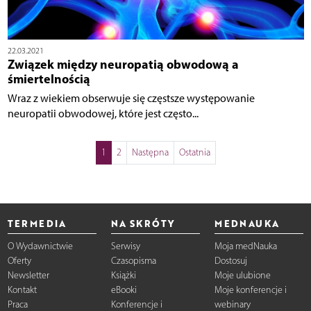
22.03.2021
Związek między neuropatią obwodową a
śmiertelnością
Wraz z wiekiem obserwuje się częstsze występowanie
neuropatii obwodowej, które jest często...
1
2
Następna
Ostatnia
TERMEDIA
NA SKRÓTY
MEDNAUKA
O Wydawnictwie
Serwisy
Moja medNauka
Oferty
Czasopisma
Dostosuj
Newsletter
Książki
Moje ulubione
Kontakt
eBooki
Moje konferencje i
Praca
Konferencje i
webinary