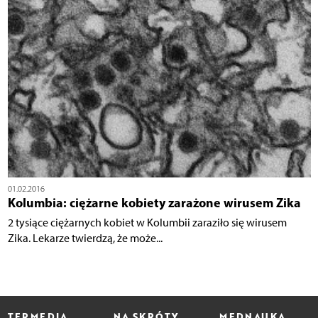
01.02.2016
Kolumbia: ciężarne kobiety zarażone wirusem Zika
2 tysiące ciężarnych kobiet w Kolumbii zaraziło się wirusem
Zika. Lekarze twierdzą, że może...
TERMEDIA
NA SKRÓTY
MEDNAUKA