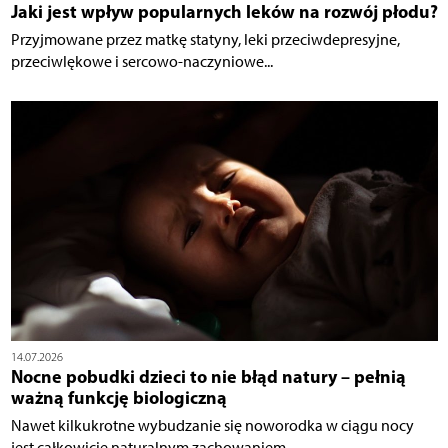
Jaki jest wpływ popularnych leków na rozwój płodu?
Przyjmowane przez matkę statyny, leki przeciwdepresyjne,
przeciwlękowe i sercowo-naczyniowe...
14.07.2026
Nocne pobudki dzieci to nie błąd natury – pełnią
ważną funkcję biologiczną
Nawet kilkukrotne wybudzanie się noworodka w ciągu nocy
jest całkowicie naturalnym zachowaniem,...