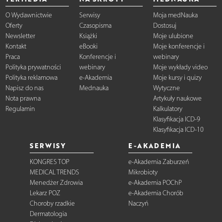
O Wydawnictwie
Serwisy
Moja medNauka
Oferty
Czasopisma
Dostosuj
Newsletter
Książki
Moje ulubione
Kontakt
eBooki
Moje konferencje i
Praca
Konferencje i
webinary
Polityka prywatności
webinary
Moje wykłady video
Polityka reklamowa
e-Akademia
Moje kursy i quizy
Napisz do nas
Mednauka
Wytyczne
Nota prawna
Artykuły naukowe
Regulamin
Kalkulatory
Klasyfikacja ICD-9
Klasyfikacja ICD-10
SERWISY
E-AKADEMIA
KONGRES TOP
e-Akademia Zaburzeń
MEDICAL TRENDS
Mikrobioty
Menedżer Zdrowia
e-Akademia POChP
Lekarz POZ
e-Akademia Chorób
Choroby rzadkie
Naczyń
Dermatologia