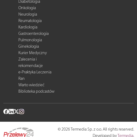
Diabetologia
Onkologia
Neurologia
Reumatologia
Kardiologia
Gastroenterologia
Pulmonologia
Ginekologia
Kurier Medyczny
Zalecenia i
rekomendacje
e-Praktyka Leczenia
Ran
Warto wiedzieć
Biblioteka podcastów
© 2026 Termedia Sp. z o.o. All rights reserved.
Developed by
Termedia
.