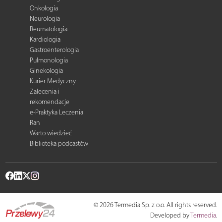
Onkologia
Neurologia
Reumatologia
Kardiologia
Gastroenterologia
Pulmonologia
Ginekologia
Kurier Medyczny
Zalecenia i
rekomendacje
e-Praktyka Leczenia
Ran
Warto wiedzieć
Biblioteka podcastów
© 2026 Termedia Sp. z o.o. All rights reserved.
Developed by
Termedia
.