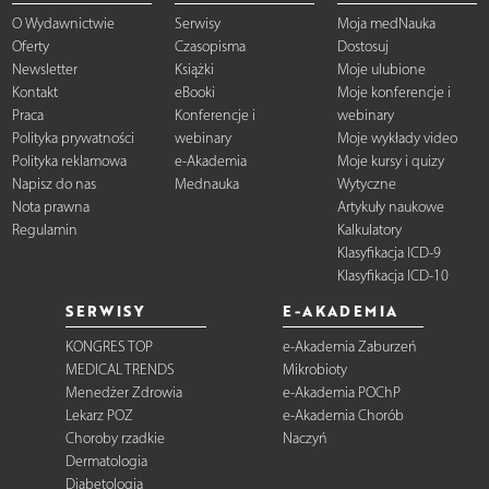
O Wydawnictwie
Serwisy
Moja medNauka
Oferty
Czasopisma
Dostosuj
Newsletter
Książki
Moje ulubione
Kontakt
eBooki
Moje konferencje i
Praca
Konferencje i
webinary
Polityka prywatności
webinary
Moje wykłady video
Polityka reklamowa
e-Akademia
Moje kursy i quizy
Napisz do nas
Mednauka
Wytyczne
Nota prawna
Artykuły naukowe
Regulamin
Kalkulatory
Klasyfikacja ICD-9
Klasyfikacja ICD-10
SERWISY
E-AKADEMIA
KONGRES TOP
e-Akademia Zaburzeń
MEDICAL TRENDS
Mikrobioty
Menedżer Zdrowia
e-Akademia POChP
Lekarz POZ
e-Akademia Chorób
Choroby rzadkie
Naczyń
Dermatologia
Diabetologia