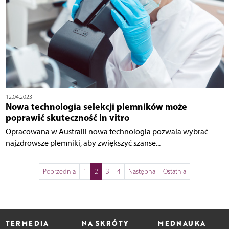
12.04.2023
Nowa technologia selekcji plemników może
poprawić skuteczność in vitro
Opracowana w Australii nowa technologia pozwala wybrać
najzdrowsze plemniki, aby zwiększyć szanse...
Poprzednia
1
2
3
4
Następna
Ostatnia
TERMEDIA
NA SKRÓTY
MEDNAUKA