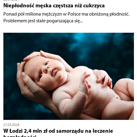
Niepłodność męska częstsza niż cukrzyca
Ponad pół miliona mężczyzn w Polsce ma obniżoną płodność.
Problemem jest stale pogarszająca się...
21.03.2024
W Łodzi 2,4 mln zł od samorządu na leczenie