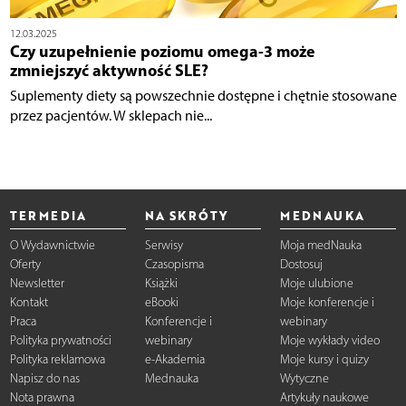
12.03.2025
Czy uzupełnienie poziomu omega-3 może
zmniejszyć aktywność SLE?
Suplementy diety są powszechnie dostępne i chętnie stosowane
przez pacjentów. W sklepach nie...
TERMEDIA
NA SKRÓTY
MEDNAUKA
O Wydawnictwie
Serwisy
Moja medNauka
Oferty
Czasopisma
Dostosuj
Newsletter
Książki
Moje ulubione
Kontakt
eBooki
Moje konferencje i
Praca
Konferencje i
webinary
Polityka prywatności
webinary
Moje wykłady video
Polityka reklamowa
e-Akademia
Moje kursy i quizy
Napisz do nas
Mednauka
Wytyczne
Nota prawna
Artykuły naukowe