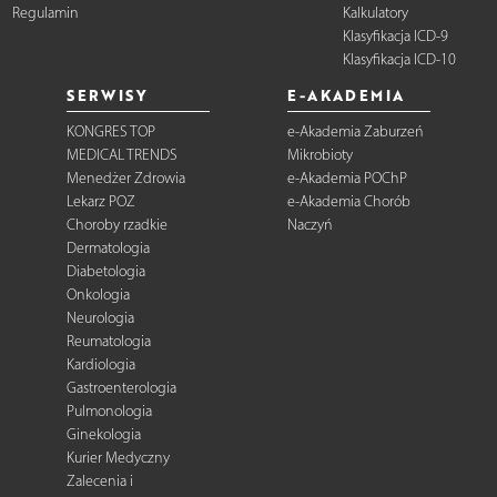
Regulamin
Kalkulatory
Klasyfikacja ICD-9
Klasyfikacja ICD-10
SERWISY
E-AKADEMIA
KONGRES TOP
e-Akademia Zaburzeń
MEDICAL TRENDS
Mikrobioty
Menedżer Zdrowia
e-Akademia POChP
Lekarz POZ
e-Akademia Chorób
Choroby rzadkie
Naczyń
Dermatologia
Diabetologia
Onkologia
Neurologia
Reumatologia
Kardiologia
Gastroenterologia
Pulmonologia
Ginekologia
Kurier Medyczny
Zalecenia i