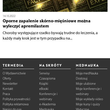
14.10.2022
Oporne zapalenie skórno-mięśniowe można
wyleczyć apremilastem
Choroby występujące rzadko bywają trudne do leczenia, a
każdy mały krok jest w tym przypadku na...
TERMEDIA
NA SKRÓTY
MEDNAUKA
O Wydawnictwie
Serwisy
Moja medNauka
Oferty
Czasopisma
Dostosuj
Newsletter
Książki
Moje ulubione
Kontakt
eBooki
Moje konferencje i
Praca
Konferencje i
webinary
Polityka prywatności
webinary
Moje wykłady video
Polityka reklamowa
e-Akademia
Moje kursy i quizy
Napisz do nas
Mednauka
Wytyczne