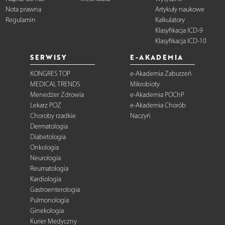
Nota prawna
Artykuły naukowe
Regulamin
Kalkulatory
Klasyfikacja ICD-9
Klasyfikacja ICD-10
SERWISY
E-AKADEMIA
KONGRES TOP
e-Akademia Zaburzeń
MEDICAL TRENDS
Mikrobioty
Menedżer Zdrowia
e-Akademia POChP
Lekarz POZ
e-Akademia Chorób
Choroby rzadkie
Naczyń
Dermatologia
Diabetologia
Onkologia
Neurologia
Reumatologia
Kardiologia
Gastroenterologia
Pulmonologia
Ginekologia
Kurier Medyczny