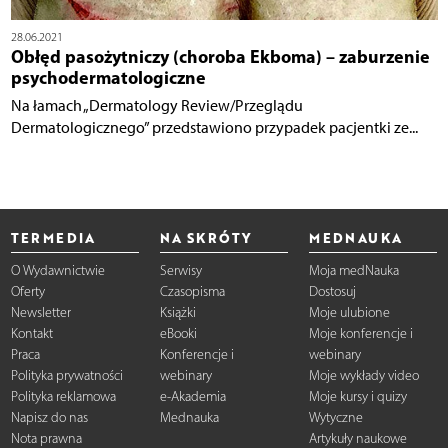
28.06.2021
Obłęd pasożytniczy (choroba Ekboma) – zaburzenie
psychodermatologiczne
Na łamach „Dermatology Review/Przeglądu
Dermatologicznego” przedstawiono przypadek pacjentki ze...
TERMEDIA
NA SKRÓTY
MEDNAUKA
O Wydawnictwie
Serwisy
Moja medNauka
Oferty
Czasopisma
Dostosuj
Newsletter
Książki
Moje ulubione
Kontakt
eBooki
Moje konferencje i
Praca
Konferencje i
webinary
Polityka prywatności
webinary
Moje wykłady video
Polityka reklamowa
e-Akademia
Moje kursy i quizy
Napisz do nas
Mednauka
Wytyczne
Nota prawna
Artykuły naukowe