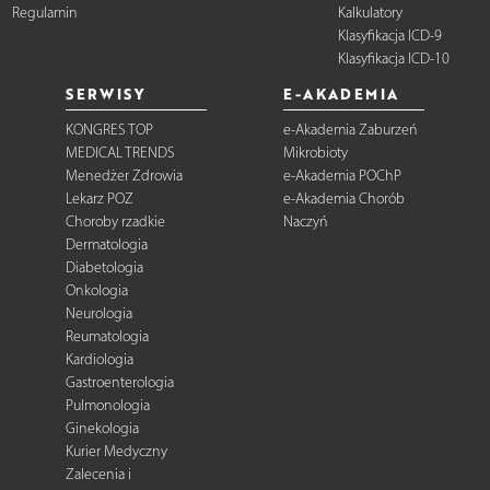
Regulamin
Kalkulatory
Klasyfikacja ICD-9
Klasyfikacja ICD-10
SERWISY
E-AKADEMIA
KONGRES TOP
e-Akademia Zaburzeń
MEDICAL TRENDS
Mikrobioty
Menedżer Zdrowia
e-Akademia POChP
Lekarz POZ
e-Akademia Chorób
Choroby rzadkie
Naczyń
Dermatologia
Diabetologia
Onkologia
Neurologia
Reumatologia
Kardiologia
Gastroenterologia
Pulmonologia
Ginekologia
Kurier Medyczny
Zalecenia i