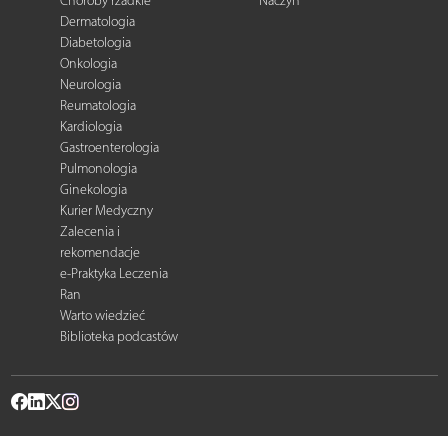
Choroby rzadkie
Naczyń
Dermatologia
Diabetologia
Onkologia
Neurologia
Reumatologia
Kardiologia
Gastroenterologia
Pulmonologia
Ginekologia
Kurier Medyczny
Zalecenia i
rekomendacje
e-Praktyka Leczenia
Ran
Warto wiedzieć
Biblioteka podcastów