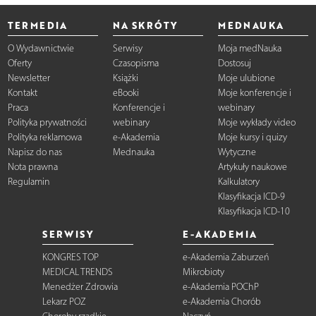
TERMEDIA
NA SKRÓTY
MEDNAUKA
O Wydawnictwie
Serwisy
Moja medNauka
Oferty
Czasopisma
Dostosuj
Newsletter
Książki
Moje ulubione
Kontakt
eBooki
Moje konferencje i
Praca
Konferencje i
webinary
Polityka prywatności
webinary
Moje wykłady video
Polityka reklamowa
e-Akademia
Moje kursy i quizy
Napisz do nas
Mednauka
Wytyczne
Nota prawna
Artykuły naukowe
Regulamin
Kalkulatory
Klasyfikacja ICD-9
Klasyfikacja ICD-10
SERWISY
E-AKADEMIA
KONGRES TOP
e-Akademia Zaburzeń
MEDICAL TRENDS
Mikrobioty
Menedżer Zdrowia
e-Akademia POChP
Lekarz POZ
e-Akademia Chorób