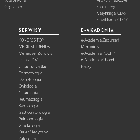
Nota prawna
Artykuły naukowe
Regulamin
Kalkulatory
Klasyfikacja ICD-9
Klasyfikacja ICD-10
SERWISY
E-AKADEMIA
KONGRES TOP
e-Akademia Zaburzeń
MEDICAL TRENDS
Mikrobioty
Menedżer Zdrowia
e-Akademia POChP
Lekarz POZ
e-Akademia Chorób
Choroby rzadkie
Naczyń
Dermatologia
Diabetologia
Onkologia
Neurologia
Reumatologia
Kardiologia
Gastroenterologia
Pulmonologia
Ginekologia
Kurier Medyczny
Zalecenia i