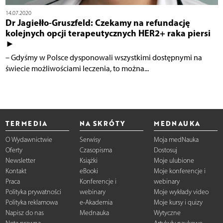
14.07.2020
Dr Jagiełło-Gruszfeld: Czekamy na refundację
kolejnych opcji terapeutycznych HER2+ raka piersi
►
– Gdyśmy w Polsce dysponowali wszystkimi dostępnymi na
świecie możliwościami leczenia, to można...
TERMEDIA
NA SKRÓTY
MEDNAUKA
O Wydawnictwie
Serwisy
Moja medNauka
Oferty
Czasopisma
Dostosuj
Newsletter
Książki
Moje ulubione
Kontakt
eBooki
Moje konferencje i
Praca
Konferencje i
webinary
Polityka prywatności
webinary
Moje wykłady video
Polityka reklamowa
e-Akademia
Moje kursy i quizy
Napisz do nas
Mednauka
Wytyczne