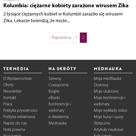
Kolumbia: ciężarne kobiety zarażone wirusem Zika
2 tysiące ciężarnych kobiet w Kolumbii zaraziło się wirusem
Zika. Lekarze twierdzą, że może...
Poprzednia
1
2
TERMEDIA
NA SKRÓTY
MEDNAUKA
O Wydawnictwie
Serwisy
Moja medNauka
Oferty
Czasopisma
Dostosuj
Newsletter
Książki
Moje ulubione
Kontakt
eBooki
Moje konferencje i
Praca
Konferencje i
webinary
Polityka prywatności
webinary
Moje wykłady video
Polityka reklamowa
e-Akademia
Moje kursy i quizy
Napisz do nas
Mednauka
Wytyczne
Nota prawna
Artykuły naukowe
Regulamin
Kalkulatory