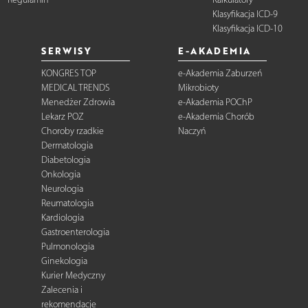
Klasyfikacja ICD-9
Klasyfikacja ICD-10
SERWISY
E-AKADEMIA
KONGRES TOP
e-Akademia Zaburzeń
MEDICAL TRENDS
Mikrobioty
Menedżer Zdrowia
e-Akademia POChP
Lekarz POZ
e-Akademia Chorób
Choroby rzadkie
Naczyń
Dermatologia
Diabetologia
Onkologia
Neurologia
Reumatologia
Kardiologia
Gastroenterologia
Pulmonologia
Ginekologia
Kurier Medyczny
Zalecenia i
rekomendacje