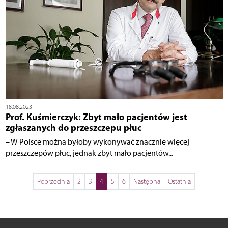
18.08.2023
Prof. Kuśmierczyk: Zbyt mało pacjentów jest
zgłaszanych do przeszczepu płuc
– W Polsce można byłoby wykonywać znacznie więcej
przeszczepów płuc, jednak zbyt mało pacjentów...
Poprzednia
2
3
4
5
6
Następna
Ostatnia