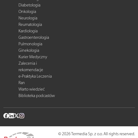
Diabetologia
Onkologia
Neurologia
Reumatologia
Kardiologia
Gastroenterologia
Pulmonologia
Ginekologia
Kurier Medyczny
Zalecenia i
rekomendacje
e-Praktyka Leczenia
Ran
Warto wiedzieć
Biblioteka podcastów
© 2026 Termedia Sp. z o.o. All rights reserved.