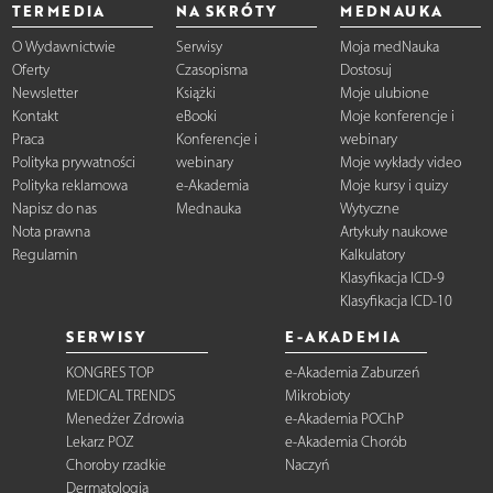
TERMEDIA
NA SKRÓTY
MEDNAUKA
O Wydawnictwie
Serwisy
Moja medNauka
Oferty
Czasopisma
Dostosuj
Newsletter
Książki
Moje ulubione
Kontakt
eBooki
Moje konferencje i
Praca
Konferencje i
webinary
Polityka prywatności
webinary
Moje wykłady video
Polityka reklamowa
e-Akademia
Moje kursy i quizy
Napisz do nas
Mednauka
Wytyczne
Nota prawna
Artykuły naukowe
Regulamin
Kalkulatory
Klasyfikacja ICD-9
Klasyfikacja ICD-10
SERWISY
E-AKADEMIA
KONGRES TOP
e-Akademia Zaburzeń
MEDICAL TRENDS
Mikrobioty
Menedżer Zdrowia
e-Akademia POChP
Lekarz POZ
e-Akademia Chorób
Choroby rzadkie
Naczyń
Dermatologia