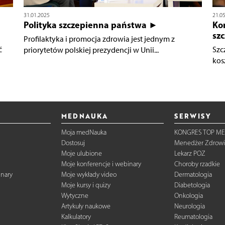
31.01.2025
21.0
Polityka szczepienna państwa ►
Kon
sz
Profilaktyka i promocja zdrowia jest jednym z
ć
Szc
priorytetów polskiej prezydencji w Unii...
kos
MEDNAUKA
SERWISY
Moja medNauka
KONGRES TOP ME
Dostosuj
Menedżer Zdrowi
Moje ulubione
Lekarz POZ
Moje konferencje i webinary
Choroby rzadkie
inary
Moje wykłady video
Dermatologia
Moje kursy i quizy
Diabetologia
Wytyczne
Onkologia
Artykuły naukowe
Neurologia
Kalkulatory
Reumatologia