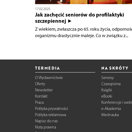
17.02.2025
Jak zachęcić seniorów do profilaktyki
szczepiennej ►
Z wiekiem, zwłaszcza po 65. roku życia, odpornoś
organizmu drastycznie maleje. Co w związku z...
TERMEDIA
NA SKRÓTY
O Wydawnictwie
Serwisy
Oferty
Czasopisma
Newsletter
Książki
Kontakt
eBooki
Praca
Konferencje i web
Polityka prywatności
e-Akademia
Polityka reklamowa
Mednauka
Napisz do nas
Nota prawna