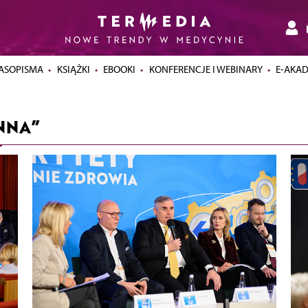
ASOPISMA
KSIĄŻKI
EBOOKI
KONFERENCJE I WEBINARY
E-AKA
NNA”