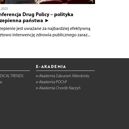
5.2023
ferencja Drug Policy – polityka
czepienna państwa ►
zepienie jest uważane za najbardziej efektywną
ztowo interwencję zdrowia publicznego zaraz...
E-AKADEMIA
DICAL TRENDS
e-Akademia Zaburzeń Mikrobioty
a
e-Akademia POChP
e-Akademia Chorób Naczyń