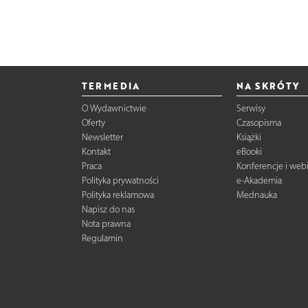
TERMEDIA
NA SKRÓTY
O Wydawnictwie
Serwisy
Oferty
Czasopisma
Newsletter
Książki
Kontakt
eBooki
Praca
Konferencje i web
Polityka prywatności
e-Akademia
Polityka reklamowa
Mednauka
Napisz do nas
Nota prawna
Regulamin