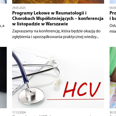
29.05.2025
04.0
Programy Lekowe w Reumatologii i
Pro
Chorobach Współistniejących – konferencja
i b
w listopadzie w Warszawie
, a
Ost
Zapraszamy na konferencję, która będzie okazją do
mia
zgłębienia i uporządkowania praktycznej wiedzy...
17.12.2024
30.1