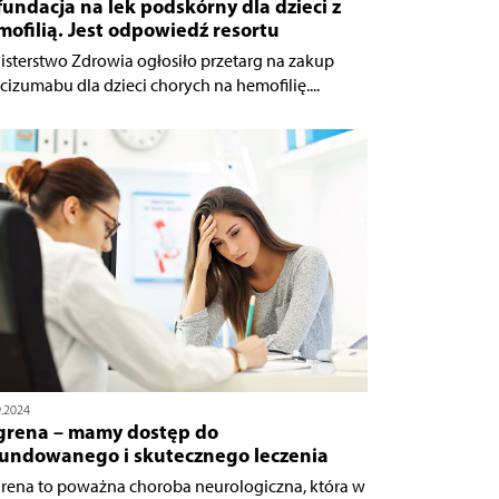
undacja na lek podskórny dla dzieci z
ofilią. Jest odpowiedź resortu
isterstwo Zdrowia ogłosiło przetarg na zakup
cizumabu dla dzieci chorych na hemofilię....
9.2024
grena – mamy dostęp do
fundowanego i skutecznego leczenia
rena to poważna choroba neurologiczna, która w