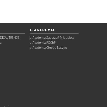
E-AKADEMIA
DICAL TRENDS
e-Akademia Zaburzeń Mikrobioty
a
e-Akademia POChP
e-Akademia Chorób Naczyń