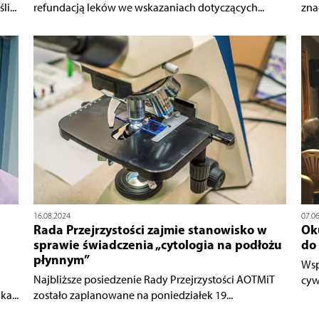
i...
refundacją leków we wskazaniach dotyczących...
zna
16.08.2024
07.0
Rada Przejrzystości zajmie stanowisko w
Ok
sprawie świadczenia „cytologia na podłożu
do
płynnym”
Wsp
Najbliższe posiedzenie Rady Przejrzystości AOTMiT
cyw
a...
zostało zaplanowane na poniedziałek 19...