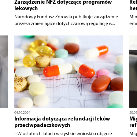
Zarządzenie NFZ dotyczące programów
Ref
lekowych
hem
Narodowy Fundusz Zdrowia publikuje zarządzenie
Min
prezesa zmieniające dotychczasową regulację w...
emi
04.10.2024
20.0
Informacja dotycząca refundacji leków
Mi
przeciwpadaczkowych
re
– W ostatnich latach wszystkie wnioski o objęcie
Mig