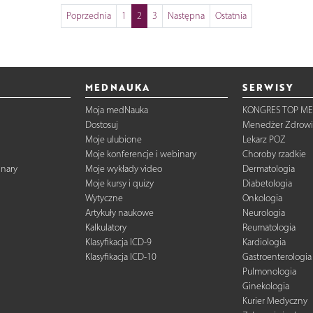
Poprzednia
1
2
3
Następna
Ostatnia
MEDNAUKA
SERWISY
Moja medNauka
KONGRES TOP ME
Dostosuj
Menedżer Zdrowi
Moje ulubione
Lekarz POZ
Moje konferencje i webinary
Choroby rzadkie
inary
Moje wykłady video
Dermatologia
Moje kursy i quizy
Diabetologia
Wytyczne
Onkologia
Artykuły naukowe
Neurologia
Kalkulatory
Reumatologia
Klasyfikacja ICD-9
Kardiologia
Klasyfikacja ICD-10
Gastroenterologia
Pulmonologia
Ginekologia
Kurier Medyczny