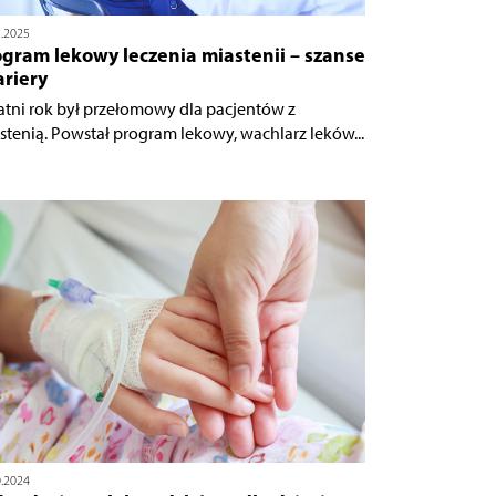
5.2025
gram lekowy leczenia miastenii – szanse
ariery
atni rok był przełomowy dla pacjentów z
stenią. Powstał program lekowy, wachlarz leków...
0.2024