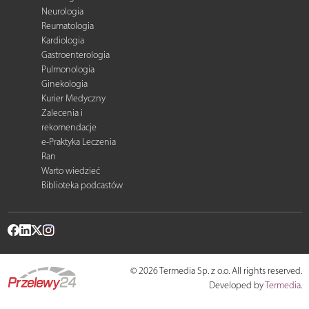
Neurologia
Reumatologia
Kardiologia
Gastroenterologia
Pulmonologia
Ginekologia
Kurier Medyczny
Zalecenia i
rekomendacje
e-Praktyka Leczenia
Ran
Warto wiedzieć
Biblioteka podcastów
© 2026 Termedia Sp. z o.o. All rights reserved.
Developed by
Termedia
.