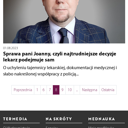
01.08.2023
Sprawa pani Joanny, czyli najtrudniejsze decyzje
lekarz podejmuje sam
O uchyleniu tajemnicy lekarskiej, dokumentacji medycznej i
słabo nakreślonej współpracy z policją...
Poprzednia
1
6
7
8
9
10
...
Następna
Ostatnia
TERMEDIA
NA SKRÓTY
MEDNAUKA