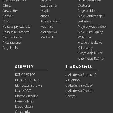
O Wydawnictwie
Serwisy
Moja medNauka
Oferty
Czasopisma
Dostosuj
Newsletter
Książki
Moje ulubione
Kontakt
eBooki
Moje konferencje i
Praca
Konferencje i
webinary
Polityka prywatności
webinary
Moje wykłady video
Polityka reklamowa
e-Akademia
Moje kursy i quizy
Napisz do nas
Mednauka
Wytyczne
Nota prawna
Artykuły naukowe
Regulamin
Kalkulatory
Klasyfikacja ICD-9
Klasyfikacja ICD-10
SERWISY
E-AKADEMIA
KONGRES TOP
e-Akademia Zaburzeń
MEDICAL TRENDS
Mikrobioty
Menedżer Zdrowia
e-Akademia POChP
Lekarz POZ
e-Akademia Chorób
Choroby rzadkie
Naczyń
Dermatologia
Diabetologia
Onkologia