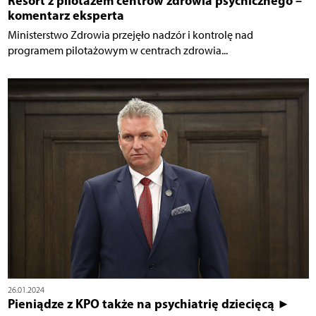
Resort z pilotażem centrów zdrowia psychicznego –
komentarz eksperta
Ministerstwo Zdrowia przejęło nadzór i kontrolę nad
programem pilotażowym w centrach zdrowia...
26.01.2024
Pieniądze z KPO także na psychiatrię dziecięcą ►