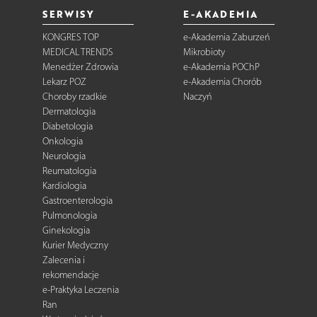
SERWISY
E-AKADEMIA
KONGRES TOP
e-Akademia Zaburzeń
MEDICAL TRENDS
Mikrobioty
Menedżer Zdrowia
e-Akademia POChP
Lekarz POZ
e-Akademia Chorób
Choroby rzadkie
Naczyń
Dermatologia
Diabetologia
Onkologia
Neurologia
Reumatologia
Kardiologia
Gastroenterologia
Pulmonologia
Ginekologia
Kurier Medyczny
Zalecenia i
rekomendacje
e-Praktyka Leczenia
Ran