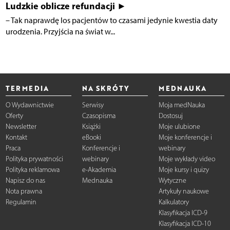
Ludzkie oblicze refundacji ►
– Tak naprawdę los pacjentów to czasami jedynie kwestia daty
urodzenia. Przyjścia na świat w...
TERMEDIA
NA SKRÓTY
MEDNAUKA
O Wydawnictwie
Serwisy
Moja medNauka
Oferty
Czasopisma
Dostosuj
Newsletter
Książki
Moje ulubione
Kontakt
eBooki
Moje konferencje i
Praca
Konferencje i
webinary
Polityka prywatności
webinary
Moje wykłady video
Polityka reklamowa
e-Akademia
Moje kursy i quizy
Napisz do nas
Mednauka
Wytyczne
Nota prawna
Artykuły naukowe
Regulamin
Kalkulatory
Klasyfikacja ICD-9
Klasyfikacja ICD-10