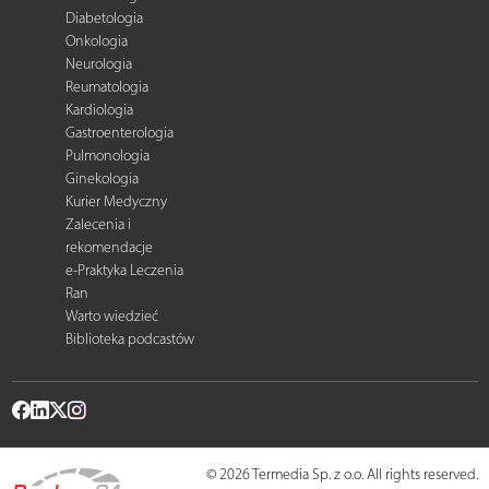
Diabetologia
Onkologia
Neurologia
Reumatologia
Kardiologia
Gastroenterologia
Pulmonologia
Ginekologia
Kurier Medyczny
Zalecenia i
rekomendacje
e-Praktyka Leczenia
Ran
Warto wiedzieć
Biblioteka podcastów
© 2026 Termedia Sp. z o.o. All rights reserved.