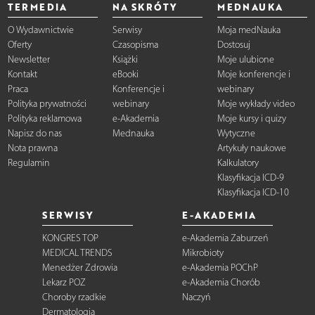
TERMEDIA
NA SKRÓTY
MEDNAUKA
O Wydawnictwie
Serwisy
Moja medNauka
Oferty
Czasopisma
Dostosuj
Newsletter
Książki
Moje ulubione
Kontakt
eBooki
Moje konferencje i
Praca
Konferencje i
webinary
Polityka prywatności
webinary
Moje wykłady video
Polityka reklamowa
e-Akademia
Moje kursy i quizy
Napisz do nas
Mednauka
Wytyczne
Nota prawna
Artykuły naukowe
Regulamin
Kalkulatory
Klasyfikacja ICD-9
Klasyfikacja ICD-10
SERWISY
E-AKADEMIA
KONGRES TOP
e-Akademia Zaburzeń
MEDICAL TRENDS
Mikrobioty
Menedżer Zdrowia
e-Akademia POChP
Lekarz POZ
e-Akademia Chorób
Choroby rzadkie
Naczyń
Dermatologia