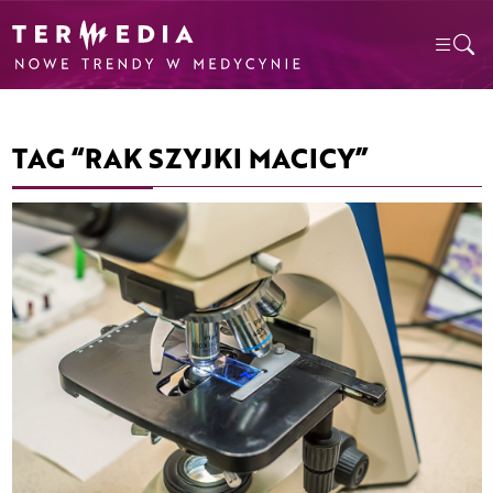
TAG “RAK SZYJKI MACICY”