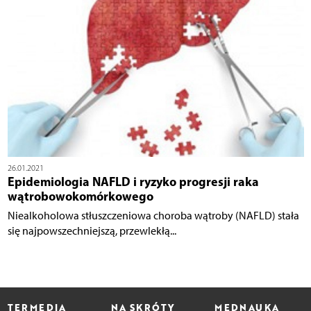
26.01.2021
Epidemiologia NAFLD i ryzyko progresji raka
wątrobowokomórkowego
Niealkoholowa stłuszczeniowa choroba wątroby (NAFLD) stała
się najpowszechniejszą, przewlekłą...
TERMEDIA
NA SKRÓTY
MEDNAUKA