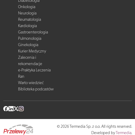
Diabetologia
Onkologia
Neurologia
Reumatologia
Kardiologia
Gastroenterologia
Pulmonologia
Ginekologia
Kurier Medyczny
Zalecenia i
rekomendacje
e-Praktyka Leczenia
Ran
Warto wiedzieć
Biblioteka podcastów
© 2026 Termedia Sp. z o.o. All rights reserved.
Developed by
Termedia
.