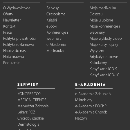
O Wydawnictwie
Serwisy
Moja medNauka
Oferty
Czasopisma
Dostosuj
Newsletter
Książki
Moje ulubione
Kontakt
eBooki
Moje konferencje i
Praca
Konferencje i
webinary
Polityka prywatności
webinary
Moje wykłady video
Polityka reklamowa
e-Akademia
Moje kursy i quizy
Napisz do nas
Mednauka
Wytyczne
Nota prawna
Artykuły naukowe
Regulamin
Kalkulatory
Klasyfikacja ICD-9
Klasyfikacja ICD-10
SERWISY
E-AKADEMIA
KONGRES TOP
e-Akademia Zaburzeń
MEDICAL TRENDS
Mikrobioty
Menedżer Zdrowia
e-Akademia POChP
Lekarz POZ
e-Akademia Chorób
Choroby rzadkie
Naczyń
Dermatologia