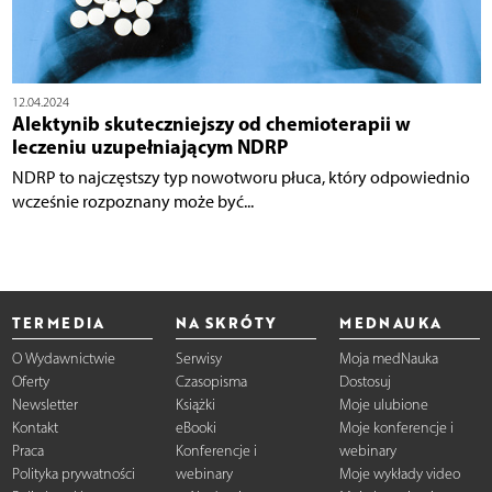
12.04.2024
Alektynib skuteczniejszy od chemioterapii w
leczeniu uzupełniającym NDRP
NDRP to najczęstszy typ nowotworu płuca, który odpowiednio
wcześnie rozpoznany może być...
TERMEDIA
NA SKRÓTY
MEDNAUKA
O Wydawnictwie
Serwisy
Moja medNauka
Oferty
Czasopisma
Dostosuj
Newsletter
Książki
Moje ulubione
Kontakt
eBooki
Moje konferencje i
Praca
Konferencje i
webinary
Polityka prywatności
webinary
Moje wykłady video