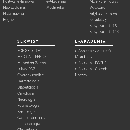
Polityka reklamowa
e-Akademia
Moje kursy i quizy
Napisz do nas
Mednauka
Wytyczne
Nota prawna
Artykuły naukowe
Regulamin
Kalkulatory
Klasyfikacja ICD-9
Klasyfikacja ICD-10
SERWISY
E-AKADEMIA
KONGRES TOP
e-Akademia Zaburzeń
MEDICAL TRENDS
Mikrobioty
Menedżer Zdrowia
e-Akademia POChP
Lekarz POZ
e-Akademia Chorób
Choroby rzadkie
Naczyń
Dermatologia
Diabetologia
Onkologia
Neurologia
Reumatologia
Kardiologia
Gastroenterologia
Pulmonologia
Ginekologia